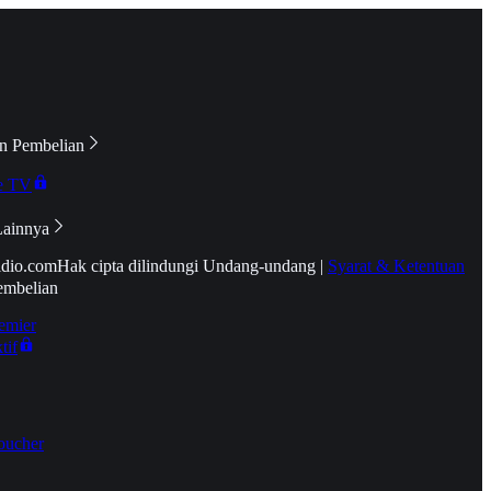
n Pembelian
e TV
Lainnya
idio.com
Hak cipta dilindungi Undang-undang
|
Syarat & Ketentuan
embelian
emier
tif
oucher