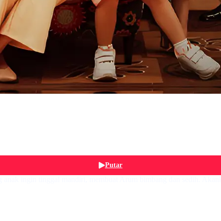
Putar
ng anak ingin tinggal mandiri, membuat Arum bimbang dan sedih. Ak