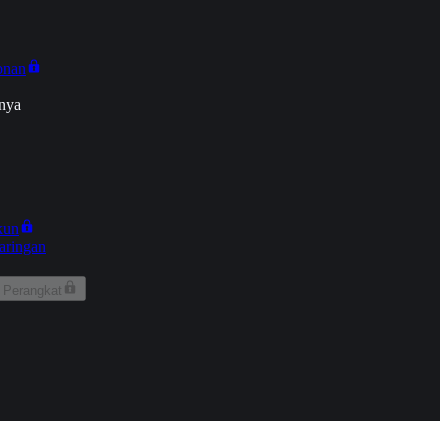
onan
nya
kun
aringan
 Perangkat