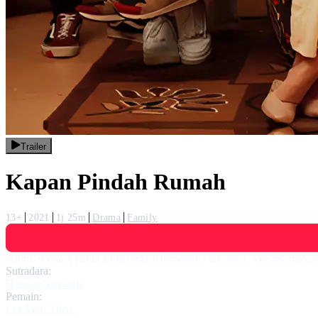
Trailer
Kapan Pindah Rumah
13+
2021
1j 25m
Drama
Family
Arum, seorang janda yang tinggal bersama 3 anaknya. Masing-masi
Sutradara:
Herwin Novianto
Pemain:
Cut Mini Theo
,