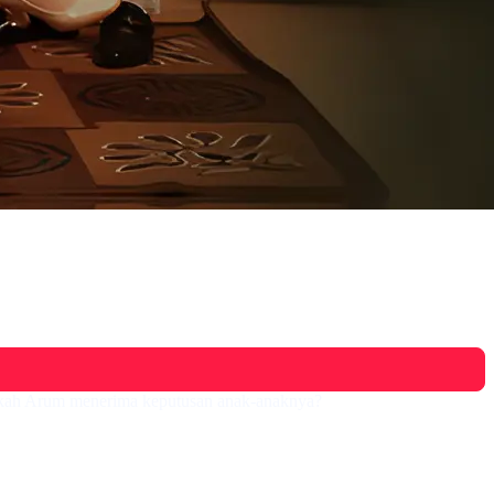
ankah Arum menerima keputusan anak-anaknya?