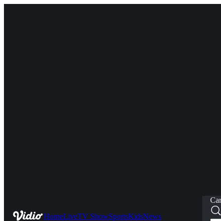
Car
Home
Live
TV Show
Sports
Kids
News