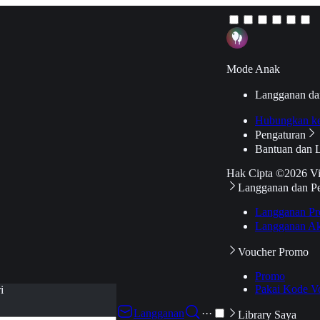
Mode Anak
Langganan da
Hubungkan k
Pengaturan
Bantuan dan 
Hak Cipta ©2026 V
Langganan dan P
Langganan Pr
Langganan Ak
Voucher Promo
Promo
Pakai Kode V
i
Langganan
···
Library Saya