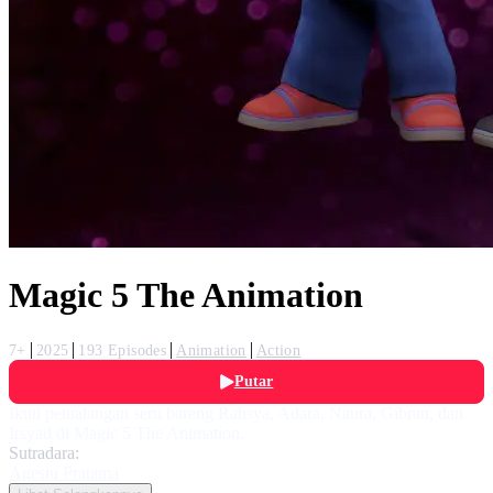
Magic 5 The Animation
7+
2025
193 Episodes
Animation
Action
Putar
Ikuti petualangan seru bareng Rahsya, Adara, Naura, Gibran, dan
Irsyad di Magic 5 The Animation.
Sutradara:
Agestu Pratama