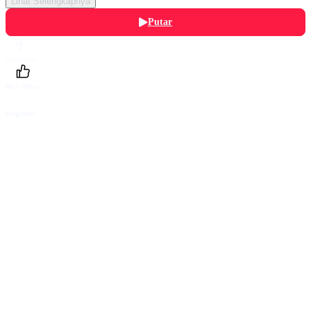
Lihat Selengkapnya
Putar
Daftarku
Beri Nilai
Bagikan