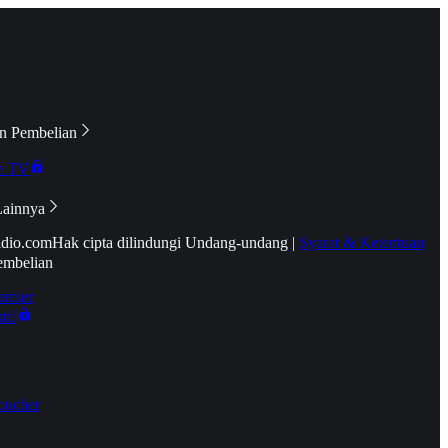
n Pembelian
e TV
Lainnya
idio.com
Hak cipta dilindungi Undang-undang
|
Syarat & Ketentuan
embelian
emier
tif
oucher