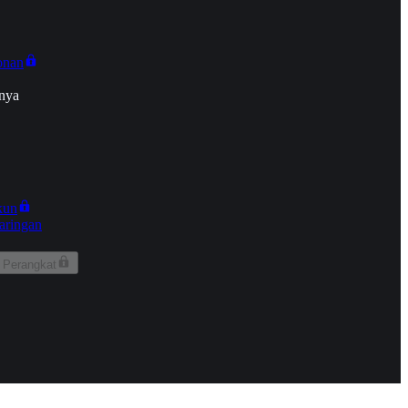
onan
nya
kun
aringan
 Perangkat