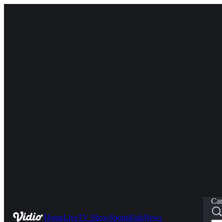
Car
Home
Live
TV Show
Sports
Kids
News