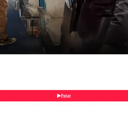
Putar
 teroris oleh penjahat internasional dalam penerbangan mereka kembal