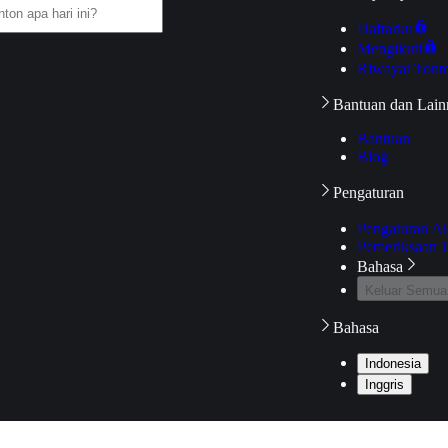
Daftarku
Mengikuti
Riwayat Tont
Bantuan dan Lain
Bantuan
Blog
Pengaturan
Pengaturan A
Pemeriksaan J
Bahasa
Keluar Semua
Bahasa
Indonesia
Inggris