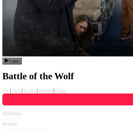
Trailer
Battle of the Wolf
13+
2025
1j 30m
Thriller
Crime
Instruktur Zhang Zhiyong dan istrinya Yang Man menghadapi serangan
Sutradara:
Jingle Ma
Pemain:
Vincent Zhao Wenzhuo
,