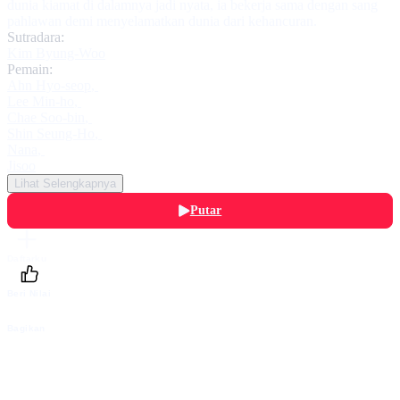
dunia kiamat di dalamnya jadi nyata, ia bekerja sama dengan sang
pahlawan demi menyelamatkan dunia dari kehancuran.
Sutradara:
Kim Byung-Woo
Pemain:
Ahn Hyo-seop
,
Lee Min-ho
,
Chae Soo-bin
,
Shin Seung-Ho
,
Nana
,
Jisoo
Lihat Selengkapnya
Putar
Daftarku
Beri Nilai
Bagikan