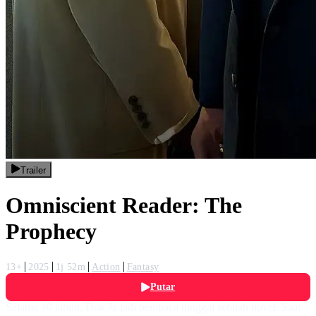
Trailer
Omniscient Reader: The
Prophecy
13+
2025
1j 52m
Action
Fantasy
Putar
Selama 10 tahun, Dok Ja jadi pembaca tunggal sebuah novel. Saat