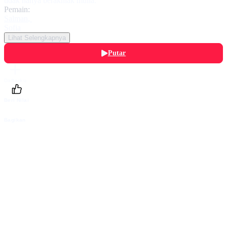
tidak hanya berakhlak mulia.
Pemain:
Salman
,
Sofia
Lihat Selengkapnya
Putar
Daftarku
Beri Nilai
Bagikan