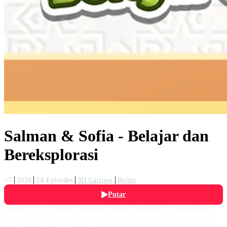
Salman & Sofia - Belajar dan
Bereksplorasi
<7
2020
24 Episodes
3D Cartoon
Religi
Putar
Animasi lagu 'Belajar Bersama Salman dan Sofia. Lewat animasi,
tokoh Salman & Sofia melalui syair lagunya mengajak umat Islam