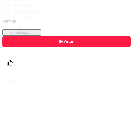
Nanang Istiabudi
,
Bobby Moeryawan
,
Bethul Solihin
Pemain:
Gita Sinaga
Lihat Selengkapnya
Putar
Daftarku
Beri Nilai
Bagikan