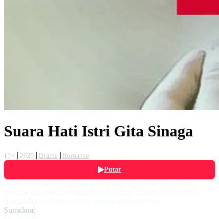
Suara Hati Istri Gita Sinaga
13+
2020
Drama
Romance
Putar
Tia (Gita Sinaga) yang bantu menanggung beban suami yang
pemalas dan pelit, bernama Dito (Meidian Maladi) bahkan Dito
sempat dipecat karena PHK. hingga anaknya besar
Sutradara:
M. Irhasani
,