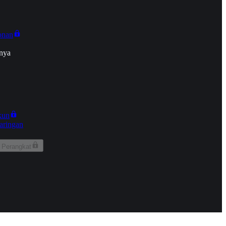
onan
nya
kun
aringan
 Perangkat