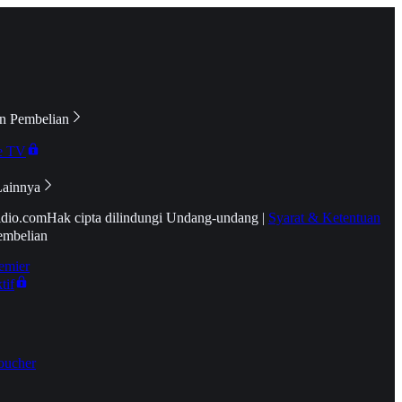
n Pembelian
e TV
Lainnya
idio.com
Hak cipta dilindungi Undang-undang
|
Syarat & Ketentuan
embelian
emier
tif
oucher