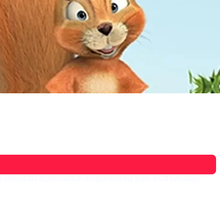
 sampai dia diperkenalkan dengan seorang gadis kecil petualang