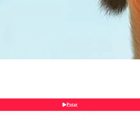
Putar
 kehidupan baru yang tenang dikelilingi oleh kedamaian dan ketenangan