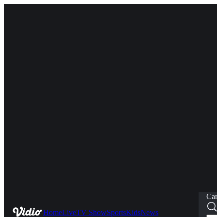
Car
Home
Live
TV Show
Sports
Kids
News