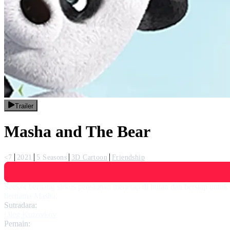
Trailer
Masha and The Bear
<7
2021
5 Seasons
3D Cartoon
Friendship
Seekor beruang sirkus pensiunan menetap di hutan dan bersiap untuk
bernama Masha.
Sutradara:
Oleg Kuzovkov
Pemain: