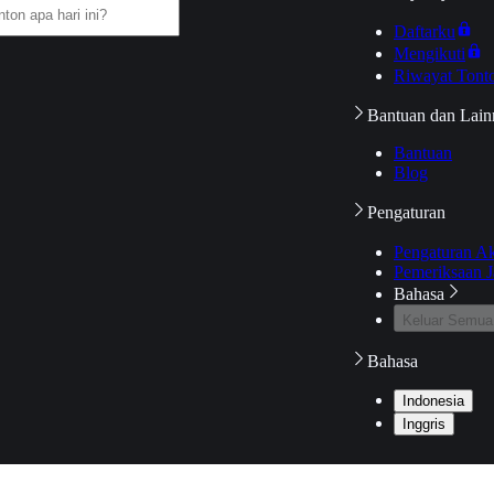
Daftarku
Mengikuti
Riwayat Tont
Bantuan dan Lain
Bantuan
Blog
Pengaturan
Pengaturan A
Pemeriksaan J
Bahasa
Keluar Semua
Bahasa
Indonesia
Inggris