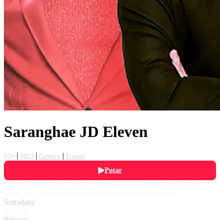
Saranghae JD Eleven
13+
2022
Culture
Travel
Putar
Program yang berisi kegiatan personil JD Eleven selama di atas
panggung, di backstage serta kehidupan pribadi mereka.
Sutradara:
Various
Pemain: