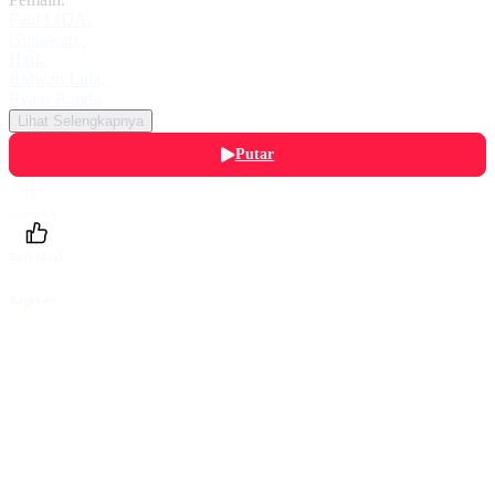
Faul LIDA
,
Gunawan
,
Hari
,
Ridwan Lida
,
Ryaas Randa
Lihat Selengkapnya
Putar
Daftarku
Beri Nilai
Bagikan