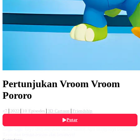
Pertunjukan Vroom Vroom
Pororo
<7
2022
10 Episodes
3D Cartoon
Friendship
Putar
Lagu-lagu Tayo dinyanyikan oleh Pororo! Ayo bernyanyi bersama
Tayo dan teman-teman alat beratnya!