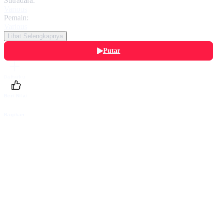
Sutradara:
Various
Pemain:
Various
Lihat Selengkapnya
Putar
Daftarku
Beri Nilai
Bagikan