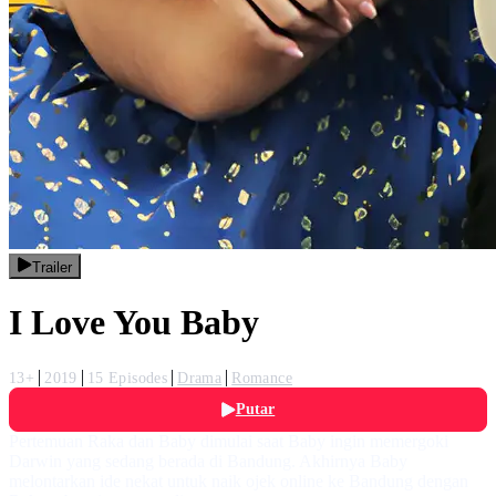
Trailer
I Love You Baby
13+
2019
15 Episodes
Drama
Romance
Putar
Pertemuan Raka dan Baby dimulai saat Baby ingin memergoki
Darwin yang sedang berada di Bandung. Akhirnya Baby
melontarkan ide nekat untuk naik ojek online ke Bandung dengan