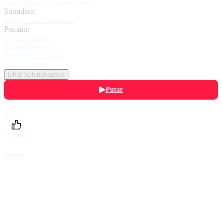
Raka sebagai pengemudinya
Sutradara:
Indrayanto Kurniawan
Pemain:
Ersya Aurelia
,
Bryan Domani
,
Giorgino Abraham
,
Icha Nabilah
Lihat Selengkapnya
Putar
Daftarku
Beri Nilai
Bagikan