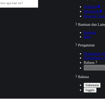
Daftarku
Mengikuti
Riwayat Tont
Bantuan dan Lain
Bantuan
Blog
Pengaturan
Pengaturan A
Pemeriksaan J
Bahasa
Keluar Semua
Bahasa
Indonesia
Inggris