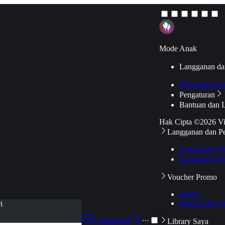
Mode Anak
Langganan da
Hubungkan k
Pengaturan
Bantuan dan 
Hak Cipta ©2026 V
Langganan dan P
Langganan Pr
Langganan Ak
Voucher Promo
Promo
Pakai Kode V
i
Langganan
···
Library Saya