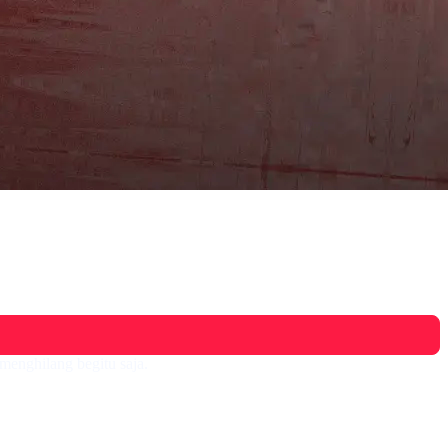
menghilang begitu saja.