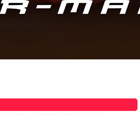
enjadi penjahat yang mengancam menghancurkan kota.