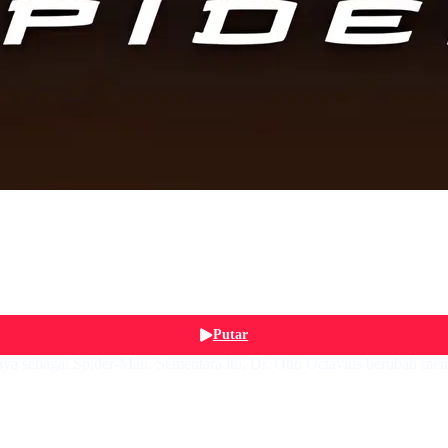
Putar
nya sebagai Spider-Man. Sementara itu, Dr. Otto Octavius berubah m