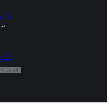
onan
nya
kun
aringan
 Perangkat