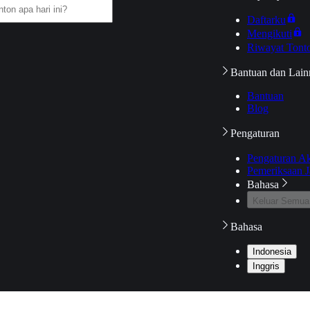
Daftarku
Mengikuti
Riwayat Tont
Bantuan dan Lain
Bantuan
Blog
Pengaturan
Pengaturan A
Pemeriksaan J
Bahasa
Keluar Semua
Bahasa
Indonesia
Inggris