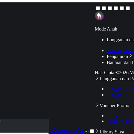
Mode Anak
Langganan da
Hubungkan k
Pengaturan
Bantuan dan 
Hak Cipta ©2026 V
Langganan dan P
Langganan Pr
Langganan Ak
Voucher Promo
Promo
Pakai Kode V
i
Langganan
···
Library Saya