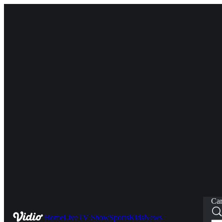
Car
Home
Live
TV Show
Sports
Kids
News