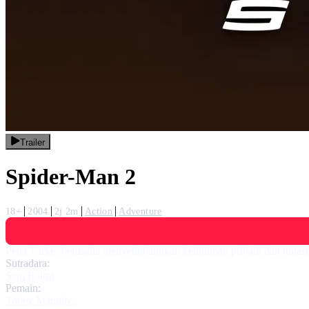
Trailer
Spider-Man 2
18+
2004
2j 2m
Action
Adventure
Peter Parker berusaha menyeimbangkan kehidupan pribadi dan tugas
Sutradara:
Sam Raimi
Pemain:
Tobey Maguire
,