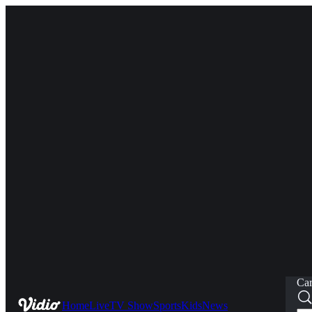
Car
Home
Live
TV Show
Sports
Kids
News