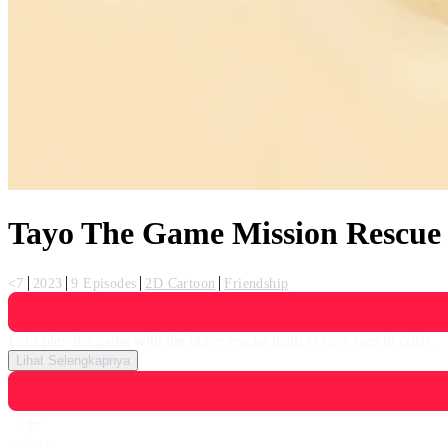
Tayo The Game Mission Rescue
<7
2023
9 Episodes
2D Cartoon
Friendship
Let's play the game with the brave rescue team to save cars in crisis.
Lihat Selengkapnya
Daftarku