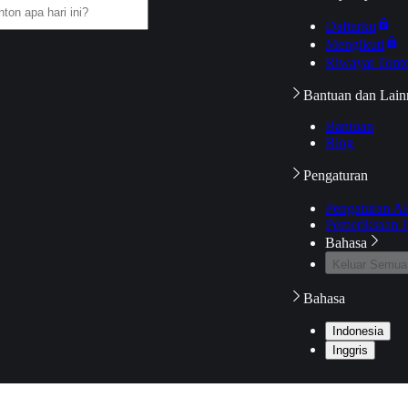
Daftarku
Mengikuti
Riwayat Tont
Bantuan dan Lain
Bantuan
Blog
Pengaturan
Pengaturan A
Pemeriksaan J
Bahasa
Keluar Semua
Bahasa
Indonesia
Inggris