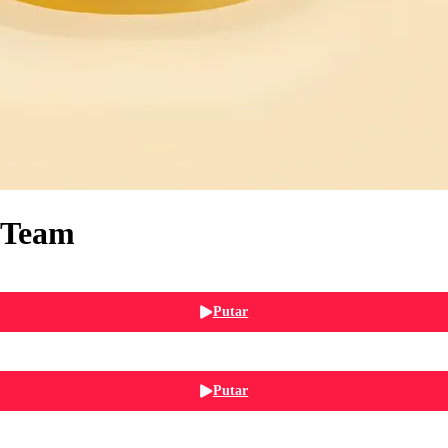
 Team
Putar
Putar