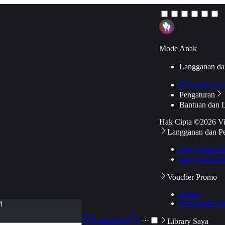
Mode Anak
Langganan da
Hubungkan k
Pengaturan
Bantuan dan 
Hak Cipta ©2026 V
Langganan dan P
Langganan Pr
Langganan Ak
Voucher Promo
Promo
Pakai Kode V
i
Langganan
···
Library Saya