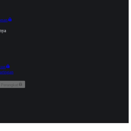
onan
nya
kun
aringan
 Perangkat