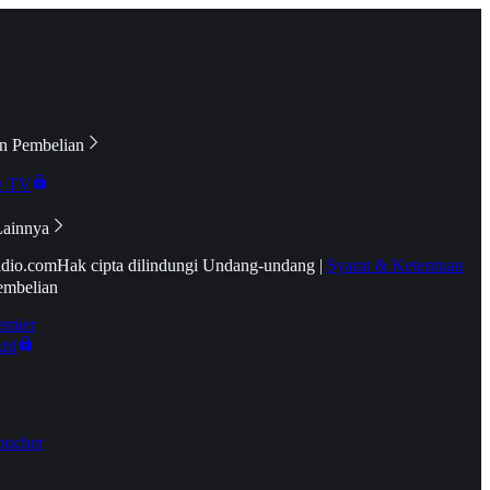
n Pembelian
e TV
Lainnya
idio.com
Hak cipta dilindungi Undang-undang
|
Syarat & Ketentuan
embelian
emier
tif
oucher