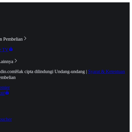
n Pembelian
e TV
Lainnya
idio.com
Hak cipta dilindungi Undang-undang
|
Syarat & Ketentuan
embelian
emier
tif
oucher