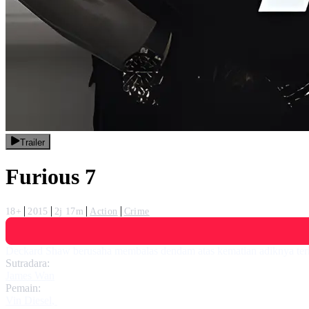
Trailer
Furious 7
18+
2015
2j 17m
Action
Crime
Deckard Shaw berusaha membalas dendam atas kematian adiknya terha
Sutradara:
James Wan
Pemain:
Vin Diesel
,