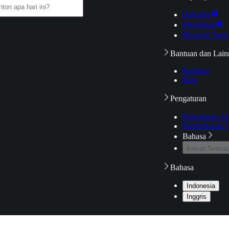
Daftarku
Mengikuti
Riwayat Tont
Bantuan dan Lain
Bantuan
Blog
Pengaturan
Pengaturan A
Pemeriksaan J
Bahasa
Keluar Semua
Bahasa
Indonesia
Inggris