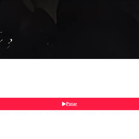
Putar
dap Dominic Toretto dan keluarganya. Dominic dan seluruh kru berada