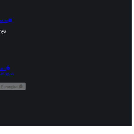
onan
nya
kun
aringan
 Perangkat