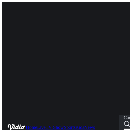
Car
Home
Live
TV Show
Sports
Kids
News