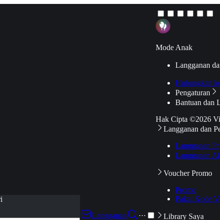
Mode Anak
Langganan da
Hubungkan k
Pengaturan
Bantuan dan 
Hak Cipta ©2026 V
Langganan dan P
Langganan Pr
Langganan Ak
Voucher Promo
Promo
Pakai Kode V
i
Langganan
···
Library Saya