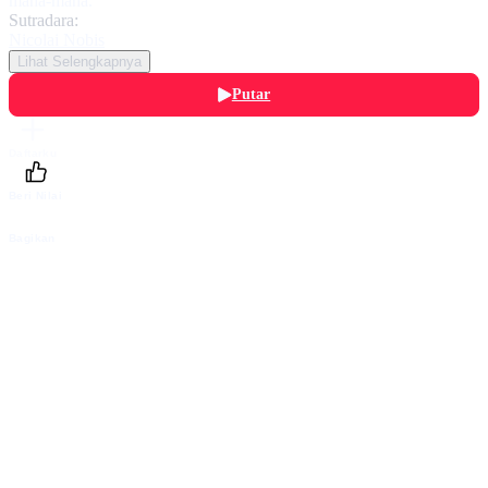
mana-mana.
Sutradara:
Nicolai Nobis
Lihat Selengkapnya
Putar
Daftarku
Beri Nilai
Bagikan