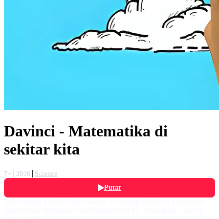
Davinci - Matematika di
sekitar kita
7+
2016
Science
Putar
Seri animasi pendek berwawasan ini menggambarkan bagaimana
matematika abstrak mewujudkan banyak hal. Matematika ada di