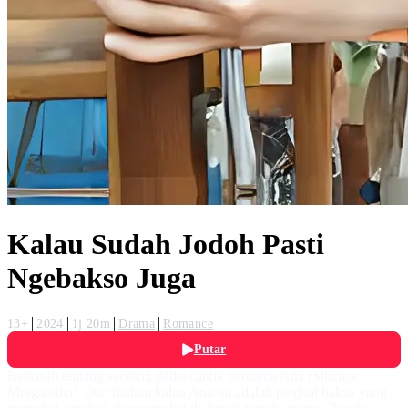
Kalau Sudah Jodoh Pasti
Ngebakso Juga
13+
2024
1j 20m
Drama
Romance
Putar
Berkisah tentang seorang gadis cantik bernama Ana (Shanice
Margaretha). Diceritakan kalau Ana ini adalah penjual bakso yang