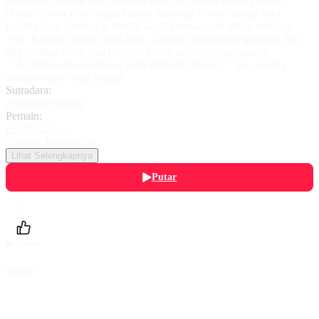
memakai gerobak dan mangkal di depan rumah opanya Rendy
(Fendy Chow). Sehingga lambat laun opa Rendy sangat suka
kepada Ana. Anehnya, Rendy kesal karena opah selalu mencari
Ana. Bahkan Rendy yang kepo, sampai mendatangi gerobak Ana
dan melihat acara Ana meracik bakso untuk pelanggannya.
""Apakah kamu memakai pelet di dalam bakso?"" kata Rendy
dengan suara yang sengak.
Sutradara:
Sondang Pratama
Pemain:
Fendy Chow
,
Shanice Margaretha
Lihat Selengkapnya
Putar
Daftarku
Beri Nilai
Bagikan