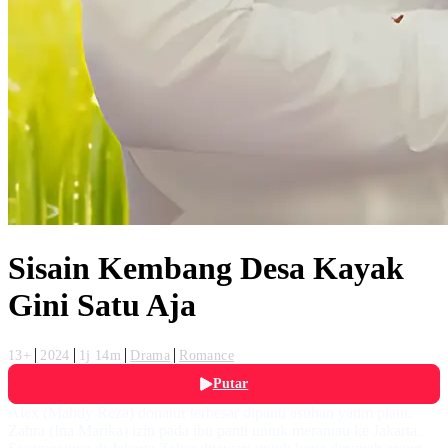
Sisain Kembang Desa Kayak
Gini Satu Aja
13+
2024
1j 14m
Drama
Romance
Putar
Alex (Mahdy Reza) donatur terbesar dipanti asuhan yatim piatu.
Zahra (Ina Marika) izin pada ibu panti untuk merantau ke Jakarta.