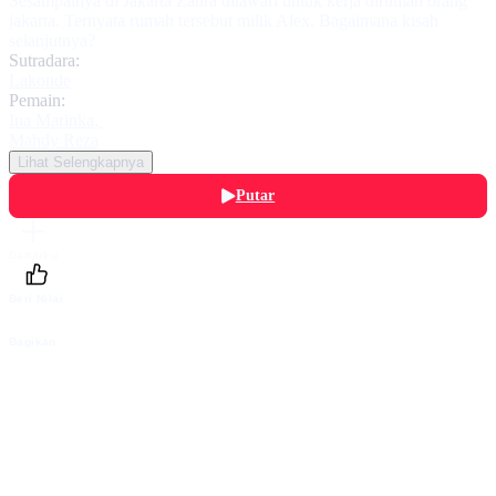
Sesampainya di Jakarta Zahra ditawari untuk kerja dirumah orang
jakarta. Ternyata rumah tersebut milik Alex. Bagaimana kisah
selanjutnya?
Sutradara:
Lakonde
Pemain:
Ina Marinka
,
Mahdy Reza
Lihat Selengkapnya
Putar
Daftarku
Beri Nilai
Bagikan