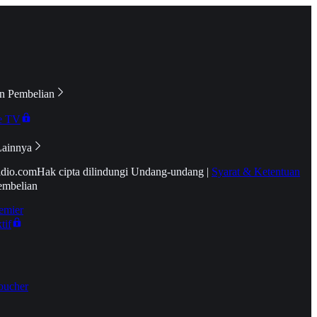
n Pembelian
e TV
Lainnya
idio.com
Hak cipta dilindungi Undang-undang
|
Syarat & Ketentuan
embelian
emier
tif
oucher