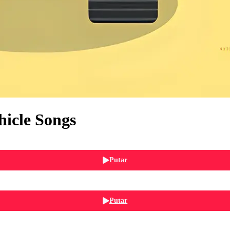
hicle Songs
Putar
Putar