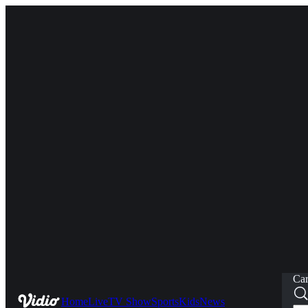
Car
Home
Live
TV Show
Sports
Kids
News