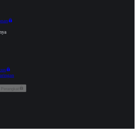
onan
nya
kun
aringan
 Perangkat