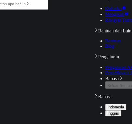
Daftarku
Mengikuti
Riwayat Tont
Bantuan dan Lain
Bantuan
Blog
Pengaturan
Pengaturan A
Pemeriksaan J
Bahasa
Keluar Semua
Bahasa
Indonesia
Inggris