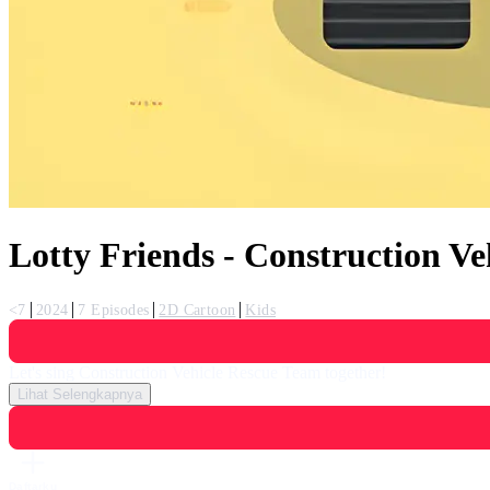
Lotty Friends - Construction Ve
<7
2024
7 Episodes
2D Cartoon
Kids
Let's sing Construction Vehicle Rescue Team together!
Lihat Selengkapnya
Daftarku