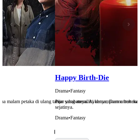
Happy Birth-Die
Drama
•
Fantasy
na malam petaka di ulang tahun sahabatnya. Ayahnya, Darma berteka
Pijar yang memiliki kemampuan untuk meli
sejatinya.
Drama
•
Fantasy
Cek Sekarang