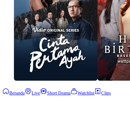
Beranda
Live
Short Drama
Watchlist
Clips