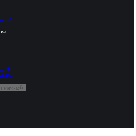
onan
nya
kun
aringan
 Perangkat