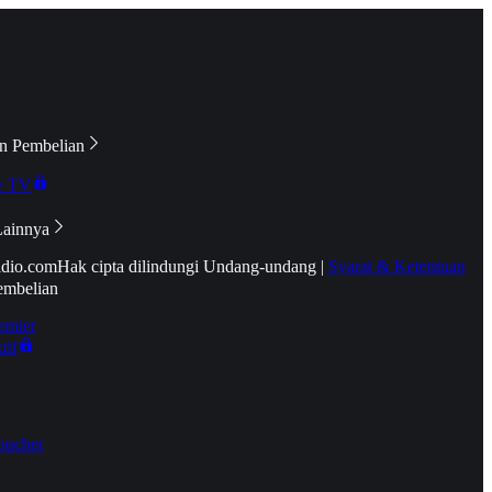
n Pembelian
e TV
Lainnya
idio.com
Hak cipta dilindungi Undang-undang
|
Syarat & Ketentuan
embelian
emier
tif
oucher