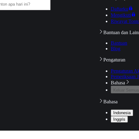
Daftarku
Mengikuti
Riwayat Tont
Bantuan dan Lain
Bantuan
Blog
Pengaturan
Pengaturan A
Pemeriksaan J
Bahasa
Keluar Semua
Bahasa
Indonesia
Inggris