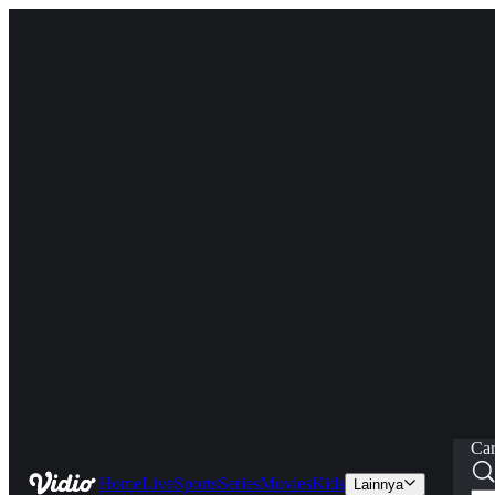
Car
Home
Live
Sports
Series
Movies
Kids
Lainnya