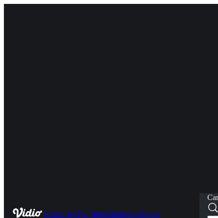
Car
Home
Live
TV Show
Sports
Kids
News