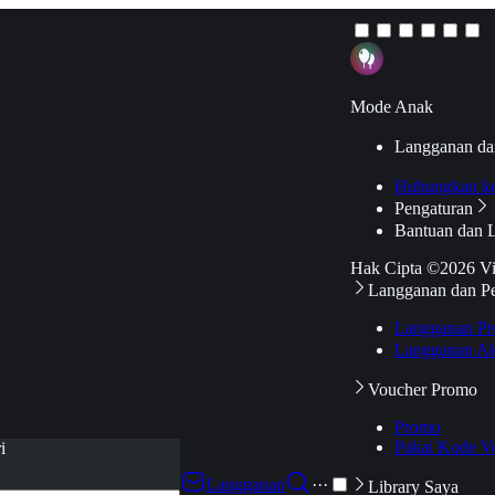
Mode Anak
Langganan da
Hubungkan k
Pengaturan
Bantuan dan 
Hak Cipta ©2026 V
Langganan dan P
Langganan Pr
Langganan Ak
Voucher Promo
Promo
Pakai Kode V
i
Langganan
···
Library Saya