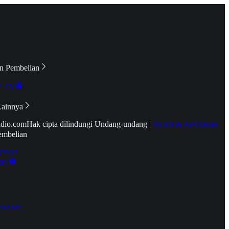
n Pembelian
e TV
Lainnya
idio.com
Hak cipta dilindungi Undang-undang
|
Syarat & Ketentuan
embelian
emier
tif
oucher