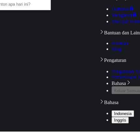
Daftarku
Mengikuti
Riwayat Tont
Bantuan dan Lain
Bantuan
Blog
Pengaturan
Pengaturan A
Pemeriksaan J
Bahasa
Keluar Semua
Bahasa
Indonesia
Inggris