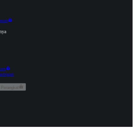
onan
nya
kun
aringan
 Perangkat