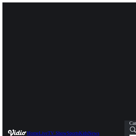
Car
Home
Live
TV Show
Sports
Kids
News