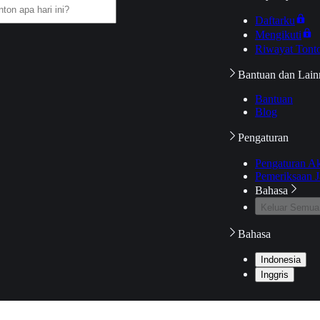
Daftarku
Mengikuti
Riwayat Tont
Bantuan dan Lain
Bantuan
Blog
Pengaturan
Pengaturan A
Pemeriksaan J
Bahasa
Keluar Semua
Bahasa
Indonesia
Inggris