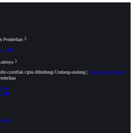
n Pembelian
e TV
Lainnya
idio.com
Hak cipta dilindungi Undang-undang
|
Syarat & Ketentuan
embelian
emier
tif
oucher