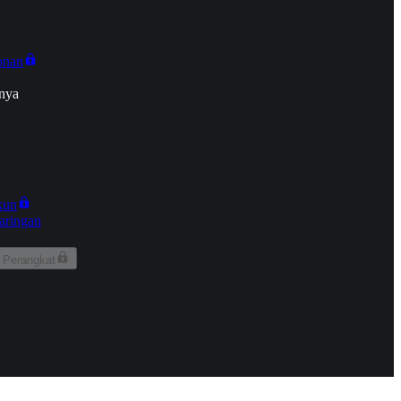
onan
nya
kun
aringan
 Perangkat