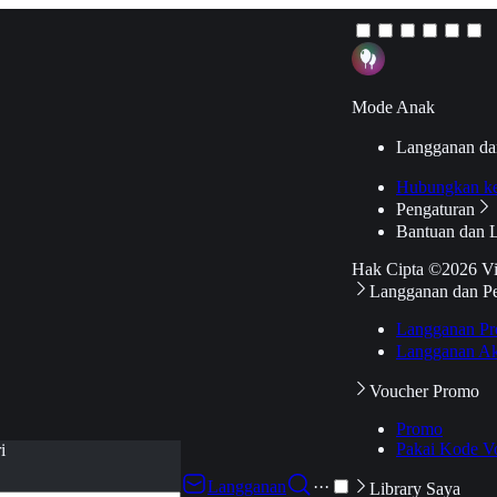
Mode Anak
Langganan da
Hubungkan k
Pengaturan
Bantuan dan 
Hak Cipta ©2026 V
Langganan dan P
Langganan Pr
Langganan Ak
Voucher Promo
Promo
Pakai Kode V
i
Langganan
···
Library Saya