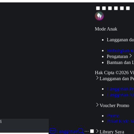
Mode Anak
Langganan da
Hubungkan k
Pengaturan
Bantuan dan 
Hak Cipta ©2026 V
Langganan dan P
Langganan Pr
Langganan Ak
Voucher Promo
Promo
Pakai Kode V
i
Langganan
···
Library Saya