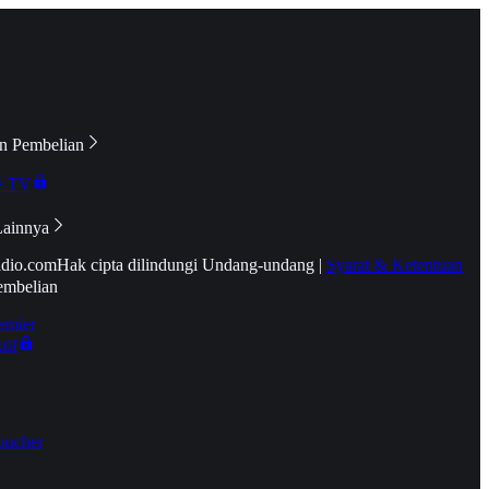
n Pembelian
e TV
Lainnya
idio.com
Hak cipta dilindungi Undang-undang
|
Syarat & Ketentuan
embelian
emier
tif
oucher