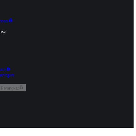
onan
nya
kun
aringan
 Perangkat