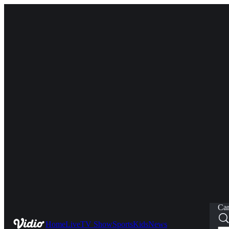
Car
Home
Live
TV Show
Sports
Kids
News