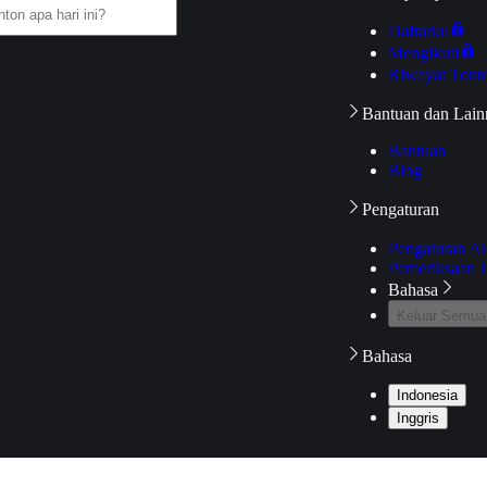
Daftarku
Mengikuti
Riwayat Tont
Bantuan dan Lain
Bantuan
Blog
Pengaturan
Pengaturan A
Pemeriksaan J
Bahasa
Keluar Semua
Bahasa
Indonesia
Inggris