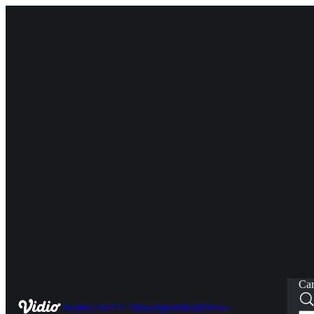
Car
Home
Live
TV Show
Sports
Kids
News