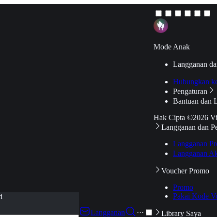
Mode Anak
Langganan da
Hubungkan k
Pengaturan
Bantuan dan 
Hak Cipta ©2026 V
Langganan dan P
Langganan Pr
Langganan Ak
Voucher Promo
Promo
Pakai Kode V
i
Langganan
···
Library Saya