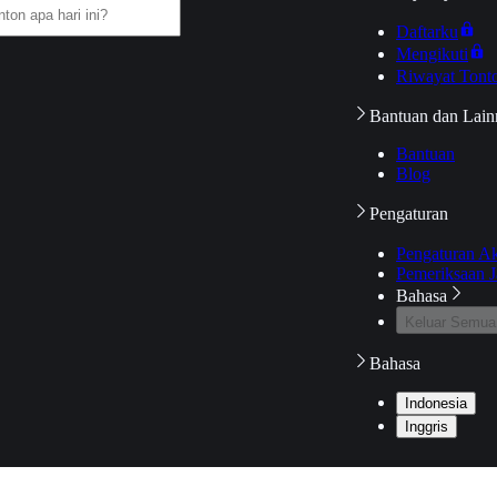
Daftarku
Mengikuti
Riwayat Tont
Bantuan dan Lain
Bantuan
Blog
Pengaturan
Pengaturan A
Pemeriksaan J
Bahasa
Keluar Semua
Bahasa
Indonesia
Inggris