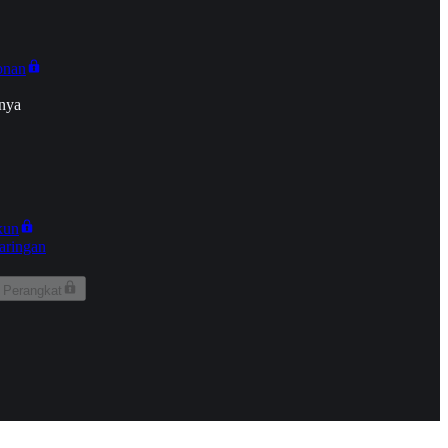
onan
nya
kun
aringan
 Perangkat