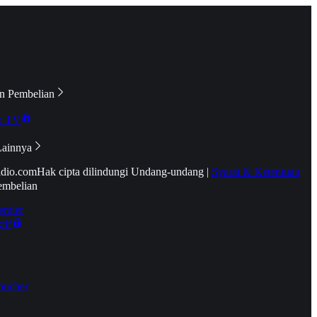
n Pembelian
e TV
Lainnya
idio.com
Hak cipta dilindungi Undang-undang
|
Syarat & Ketentuan
embelian
emier
tif
oucher