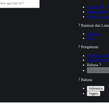
Daftarku
Mengikuti
Riwayat Tont
Bantuan dan Lain
Bantuan
Blog
Pengaturan
Pengaturan A
Pemeriksaan J
Bahasa
Keluar Semua
Bahasa
Indonesia
Inggris