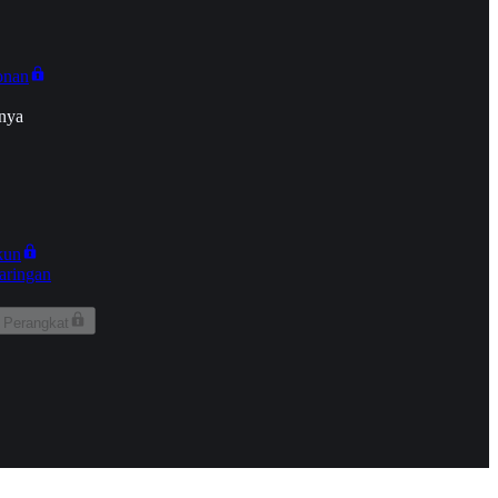
onan
nya
kun
aringan
 Perangkat