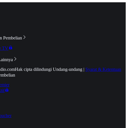
n Pembelian
e TV
Lainnya
idio.com
Hak cipta dilindungi Undang-undang
|
Syarat & Ketentuan
embelian
emier
tif
oucher