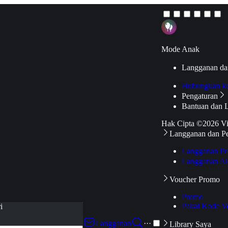
Mode Anak
Langganan da
Hubungkan k
Pengaturan
Bantuan dan 
Hak Cipta ©2026 V
Langganan dan P
Langganan Pr
Langganan Ak
Voucher Promo
Promo
Pakai Kode V
i
Langganan
···
Library Saya