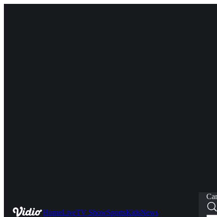
Car
Home
Live
TV Show
Sports
Kids
News