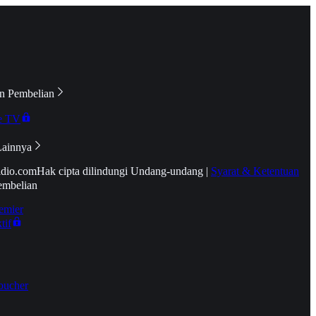
n Pembelian
e TV
Lainnya
idio.com
Hak cipta dilindungi Undang-undang
|
Syarat & Ketentuan
embelian
emier
tif
oucher