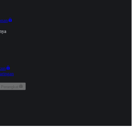
onan
nya
kun
aringan
 Perangkat