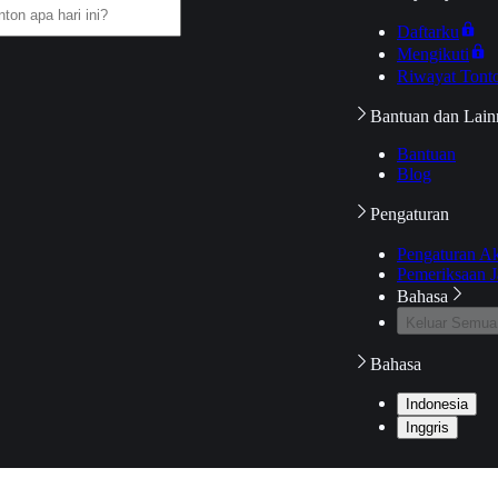
Daftarku
Mengikuti
Riwayat Tont
Bantuan dan Lain
Bantuan
Blog
Pengaturan
Pengaturan A
Pemeriksaan J
Bahasa
Keluar Semua
Bahasa
Indonesia
Inggris