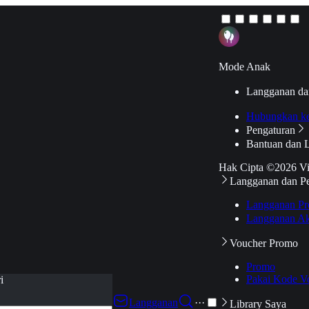
Mode Anak
Langganan da
Hubungkan k
Pengaturan
Bantuan dan 
Hak Cipta ©2026 V
Langganan dan P
Langganan Pr
Langganan Ak
Voucher Promo
Promo
Pakai Kode V
i
Langganan
···
Library Saya