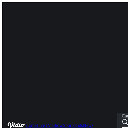
Car
Home
Live
TV Show
Sports
Kids
News