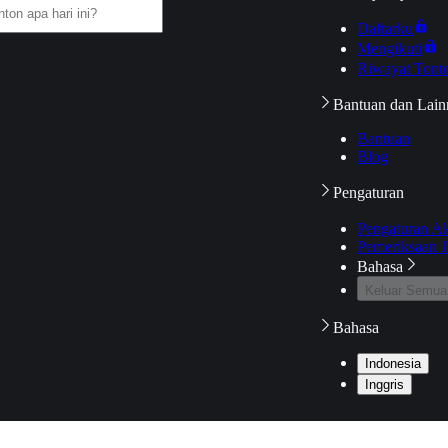
Daftarku
Mengikuti
Riwayat Tont
Bantuan dan Lain
Bantuan
Blog
Pengaturan
Pengaturan A
Pemeriksaan J
Bahasa
Keluar Semua
Bahasa
Indonesia
Inggris