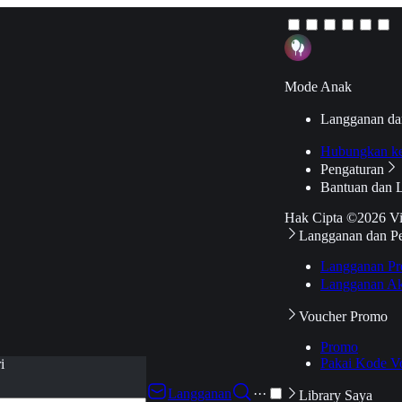
Mode Anak
Langganan da
Hubungkan k
Pengaturan
Bantuan dan 
Hak Cipta ©2026 V
Langganan dan P
Langganan Pr
Langganan Ak
Voucher Promo
Promo
Pakai Kode V
i
Langganan
···
Library Saya