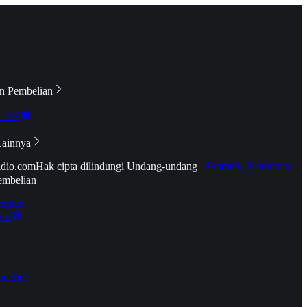
n Pembelian
e TV
Lainnya
idio.com
Hak cipta dilindungi Undang-undang
|
Syarat & Ketentuan
embelian
emier
tif
oucher