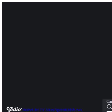
Car
Home
Live
TV Show
Sports
Kids
News