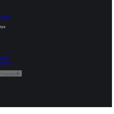
onan
nya
kun
aringan
 Perangkat