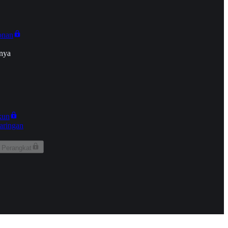
onan
nya
kun
aringan
 Perangkat