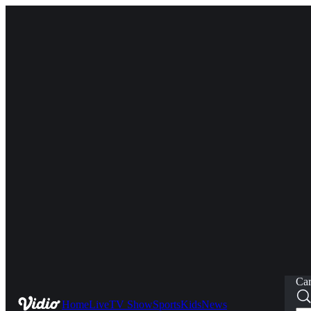
Car
Home
Live
TV Show
Sports
Kids
News