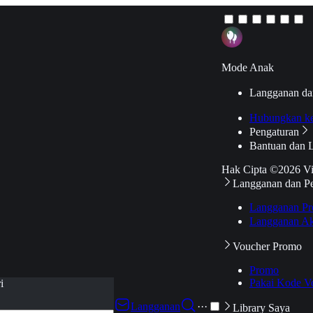
Mode Anak
Langganan da
Hubungkan k
Pengaturan
Bantuan dan 
Hak Cipta ©2026 V
Langganan dan P
Langganan Pr
Langganan Ak
Voucher Promo
Promo
Pakai Kode V
i
Langganan
···
Library Saya