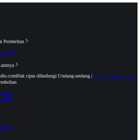
n Pembelian
e TV
Lainnya
idio.com
Hak cipta dilindungi Undang-undang
|
Syarat & Ketentuan
embelian
emier
tif
oucher