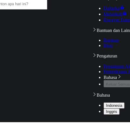
Daftarku
Mengikuti
Riwayat Tont
Bantuan dan Lain
Bantuan
Blog
Pengaturan
Pengaturan A
Pemeriksaan J
Bahasa
Keluar Semua
Bahasa
Indonesia
Inggris