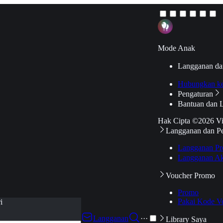
Mode Anak
Langganan da
Hubungkan k
Pengaturan
Bantuan dan 
Hak Cipta ©2026 V
Langganan dan P
Langganan Pr
Langganan Ak
Voucher Promo
Promo
Pakai Kode V
i
Langganan
···
Library Saya