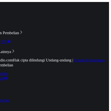
n Pembelian
e TV
Lainnya
idio.com
Hak cipta dilindungi Undang-undang
|
Syarat & Ketentuan
embelian
emier
tif
oucher