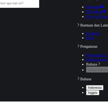
Daftarku
Mengikuti
Riwayat Tont
Bantuan dan Lain
Bantuan
Blog
Pengaturan
Pengaturan A
Pemeriksaan J
Bahasa
Keluar Semua
Bahasa
Indonesia
Inggris