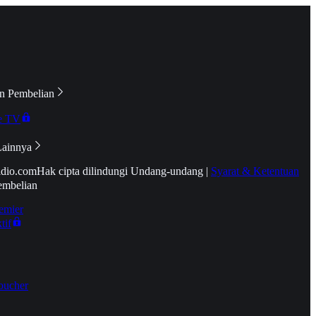
n Pembelian
e TV
Lainnya
idio.com
Hak cipta dilindungi Undang-undang
|
Syarat & Ketentuan
embelian
emier
tif
oucher