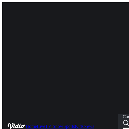
Car
Home
Live
TV Show
Sports
Kids
News