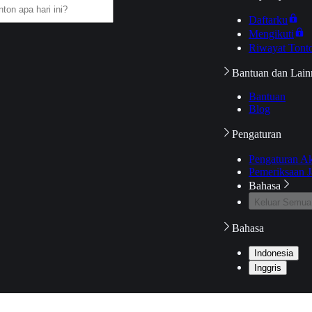
Daftarku
Mengikuti
Riwayat Tont
Bantuan dan Lain
Bantuan
Blog
Pengaturan
Pengaturan A
Pemeriksaan J
Bahasa
Keluar Semua
Bahasa
Indonesia
Inggris