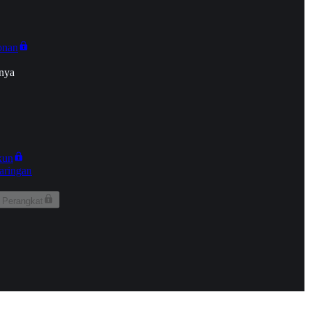
onan
nya
kun
aringan
 Perangkat