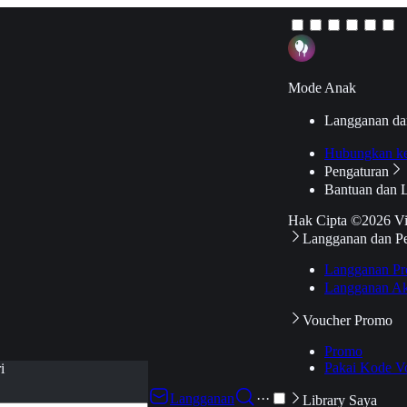
Mode Anak
Langganan da
Hubungkan k
Pengaturan
Bantuan dan 
Hak Cipta ©2026 V
Langganan dan P
Langganan Pr
Langganan Ak
Voucher Promo
Promo
Pakai Kode V
i
Langganan
···
Library Saya