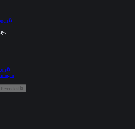
onan
nya
kun
aringan
 Perangkat