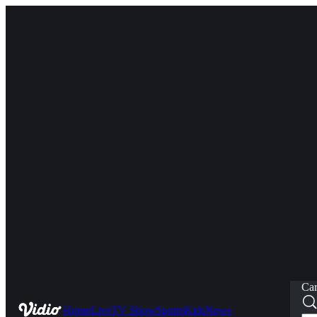
Car
Home
Live
TV Show
Sports
Kids
News