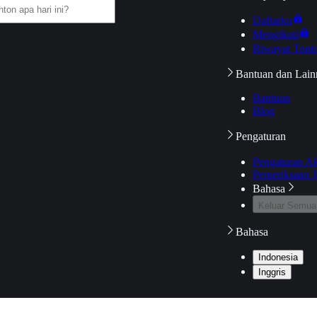
Daftarku
Mengikuti
Riwayat Tont
Bantuan dan Lain
Bantuan
Blog
Pengaturan
Pengaturan A
Pemeriksaan J
Bahasa
Keluar Semua
Bahasa
Indonesia
Inggris