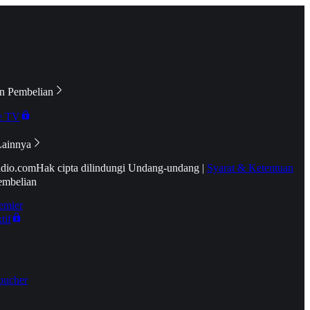
n Pembelian
e TV
Lainnya
idio.com
Hak cipta dilindungi Undang-undang
|
Syarat & Ketentuan
embelian
emier
tif
oucher