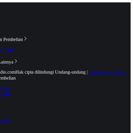
n Pembelian
e TV
Lainnya
idio.com
Hak cipta dilindungi Undang-undang
|
Syarat & Ketentuan
embelian
emier
tif
oucher