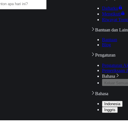
Daftarku
Mengikuti
Riwayat Tont
Bantuan dan Lain
Bantuan
Blog
Pengaturan
Pengaturan A
Pemeriksaan J
Bahasa
Keluar Semua
Bahasa
Indonesia
Inggris