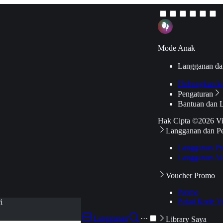
Mode Anak
Langganan da
Hubungkan k
Pengaturan
Bantuan dan 
Hak Cipta ©2026 V
Langganan dan P
Langganan Pr
Langganan Ak
Voucher Promo
Promo
Pakai Kode V
i
Langganan
···
Library Saya