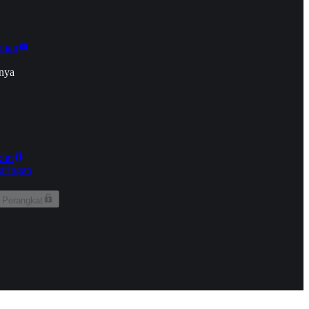
onan
nya
kun
aringan
 Perangkat