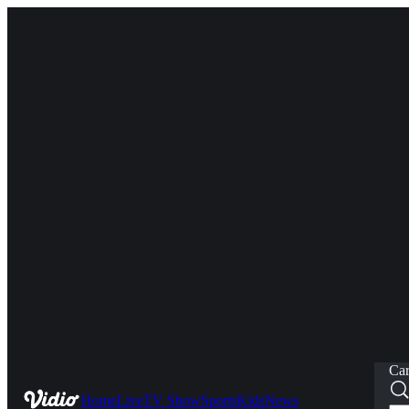
Car
Home
Live
TV Show
Sports
Kids
News