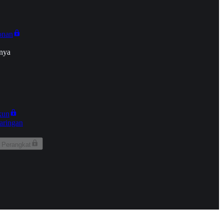
onan
nya
kun
aringan
 Perangkat