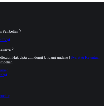
n Pembelian
e TV
Lainnya
idio.com
Hak cipta dilindungi Undang-undang
|
Syarat & Ketentuan
embelian
emier
tif
oucher