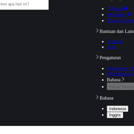
Daftarku
Mengikuti
Riwayat Tont
Bantuan dan Lain
Bantuan
Blog
Pengaturan
Pengaturan A
Pemeriksaan J
Bahasa
Keluar Semua
Bahasa
Indonesia
Inggris