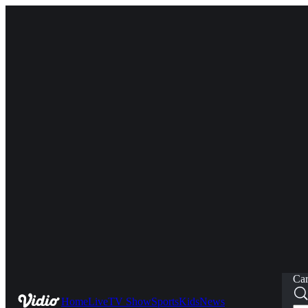
Car
Home
Live
TV Show
Sports
Kids
News