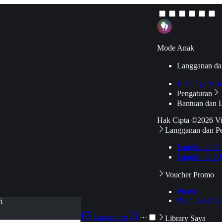
Mode Anak
Langganan da
Hubungkan k
Pengaturan
Bantuan dan 
Hak Cipta ©2026 V
Langganan dan P
Langganan Pr
Langganan Ak
Voucher Promo
Promo
Pakai Kode V
i
Langganan
···
Library Saya