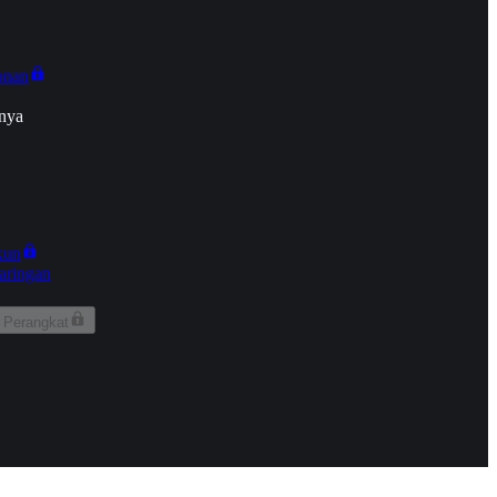
onan
nya
kun
aringan
 Perangkat