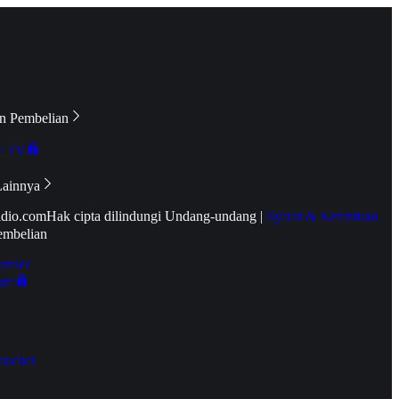
n Pembelian
e TV
Lainnya
idio.com
Hak cipta dilindungi Undang-undang
|
Syarat & Ketentuan
embelian
emier
tif
oucher