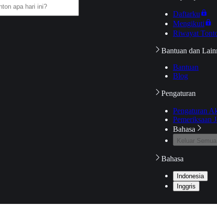
Daftarku
Mengikuti
Riwayat Tont
Bantuan dan Lain
Bantuan
Blog
Pengaturan
Pengaturan A
Pemeriksaan J
Bahasa
Keluar Semua
Bahasa
Indonesia
Inggris