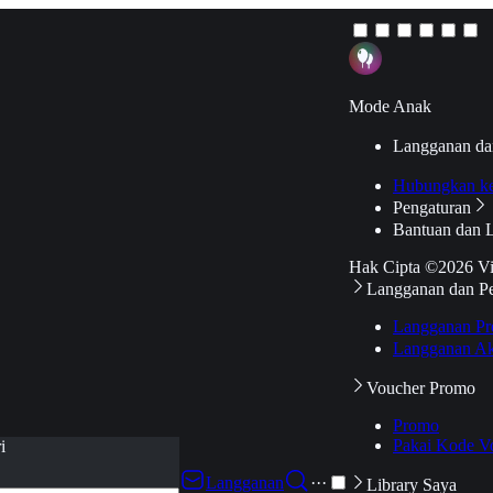
Mode Anak
Langganan da
Hubungkan k
Pengaturan
Bantuan dan 
Hak Cipta ©2026 V
Langganan dan P
Langganan Pr
Langganan Ak
Voucher Promo
Promo
Pakai Kode V
i
Langganan
···
Library Saya