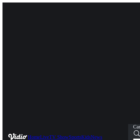
Car
Home
Live
TV Show
Sports
Kids
News