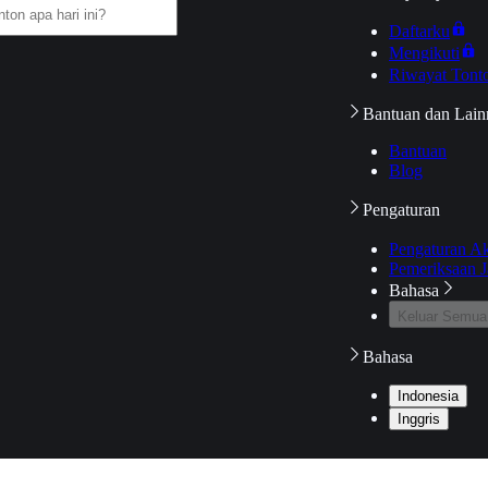
Daftarku
Mengikuti
Riwayat Tont
Bantuan dan Lain
Bantuan
Blog
Pengaturan
Pengaturan A
Pemeriksaan J
Bahasa
Keluar Semua
Bahasa
Indonesia
Inggris