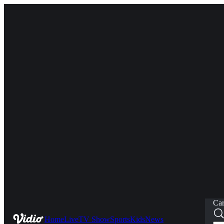
Car
Home
Live
TV Show
Sports
Kids
News