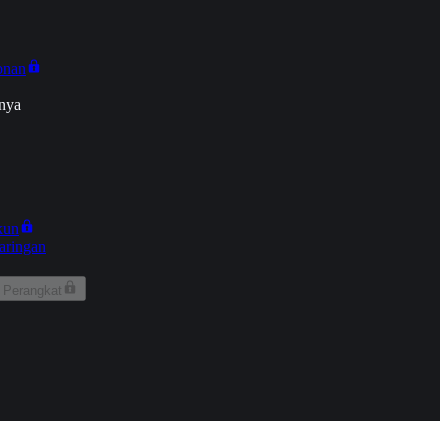
onan
nya
kun
aringan
 Perangkat