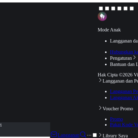
Mode Anak
Langganan da
Hubungkan k
Pengaturan
Bantuan dan 
Hak Cipta ©2026 V
Langganan dan P
Langganan Pr
Langganan Ak
Voucher Promo
Promo
Pakai Kode V
i
Langganan
···
Library Saya