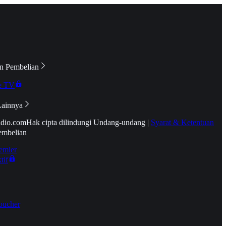
n Pembelian
e TV
Lainnya
idio.com
Hak cipta dilindungi Undang-undang
|
Syarat & Ketentuan
embelian
emier
tif
oucher