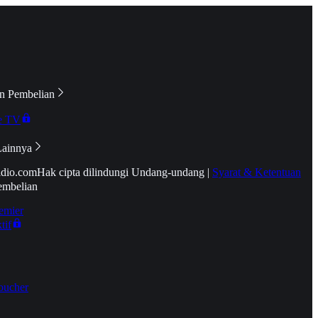
n Pembelian
e TV
Lainnya
idio.com
Hak cipta dilindungi Undang-undang
|
Syarat & Ketentuan
embelian
emier
tif
oucher