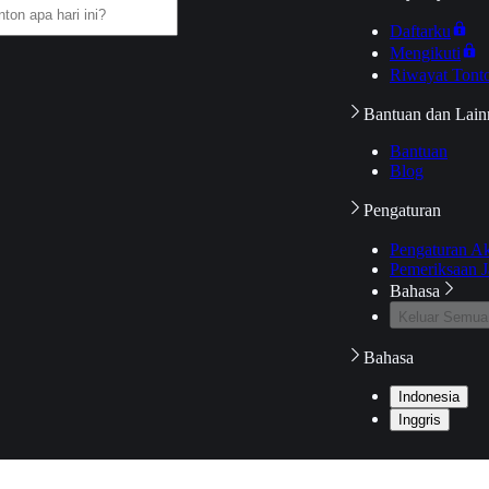
Daftarku
Mengikuti
Riwayat Tont
Bantuan dan Lain
Bantuan
Blog
Pengaturan
Pengaturan A
Pemeriksaan J
Bahasa
Keluar Semua
Bahasa
Indonesia
Inggris