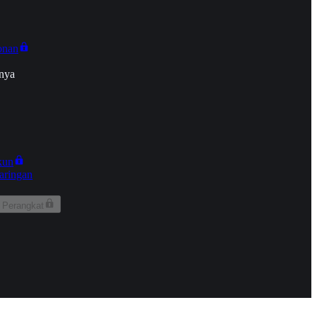
onan
nya
kun
aringan
 Perangkat