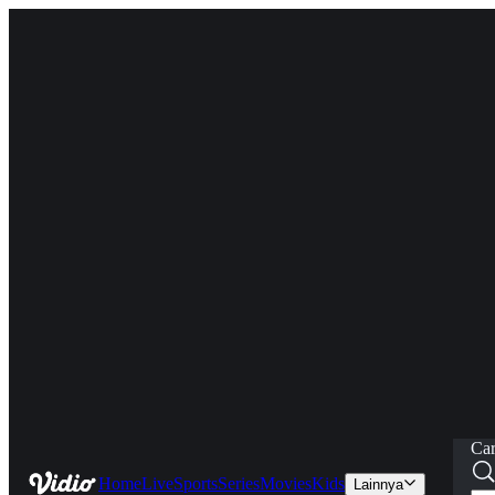
Car
Home
Live
Sports
Series
Movies
Kids
Lainnya