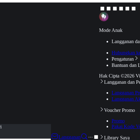
Mode Anak
Langganan da
Hubungkan k
Pengaturan
Bantuan dan 
Hak Cipta ©2026 V
Langganan dan P
Langganan Pr
Langganan Ak
Voucher Promo
Promo
Pakai Kode V
i
Langganan
···
Library Saya