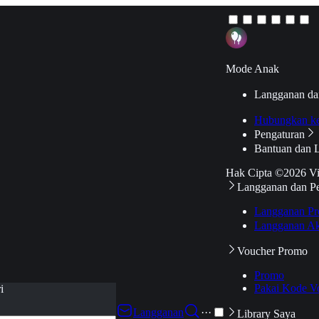
Mode Anak
Langganan da
Hubungkan k
Pengaturan
Bantuan dan 
Hak Cipta ©2026 V
Langganan dan P
Langganan Pr
Langganan Ak
Voucher Promo
Promo
Pakai Kode V
i
Langganan
···
Library Saya