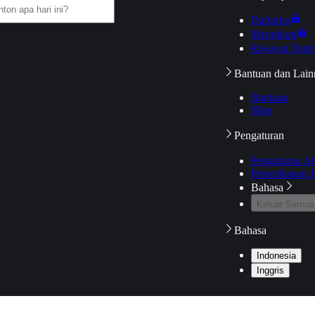
Daftarku
Mengikuti
Riwayat Tont
Bantuan dan Lain
Bantuan
Blog
Pengaturan
Pengaturan A
Pemeriksaan J
Bahasa
Keluar Semua
Bahasa
Indonesia
Inggris