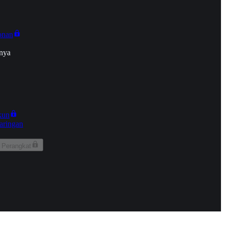
onan
nya
kun
aringan
 Perangkat