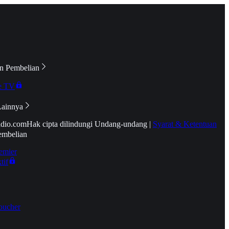
n Pembelian
e TV
Lainnya
idio.com
Hak cipta dilindungi Undang-undang
|
Syarat & Ketentuan
embelian
emier
tif
oucher