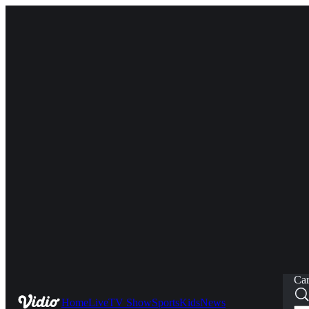
Car
Home
Live
TV Show
Sports
Kids
News