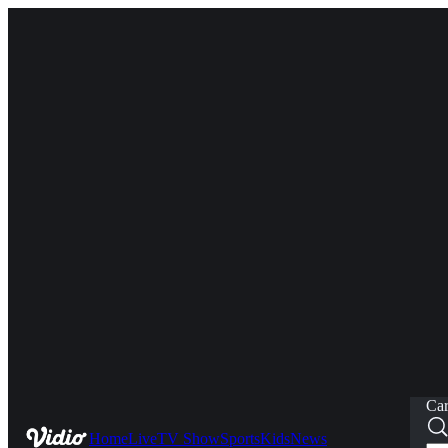
Car
Home
Live
TV Show
Sports
Kids
News