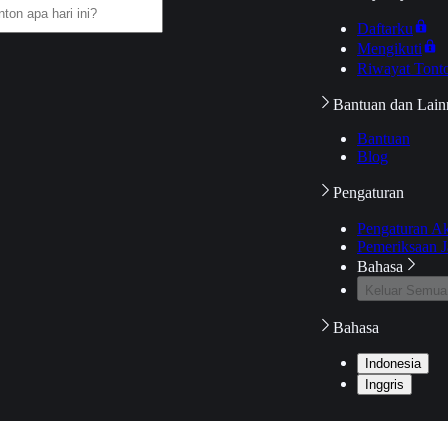
Daftarku
Mengikuti
Riwayat Tont
Bantuan dan Lain
Bantuan
Blog
Pengaturan
Pengaturan A
Pemeriksaan J
Bahasa
Keluar Semua
Bahasa
Indonesia
Inggris