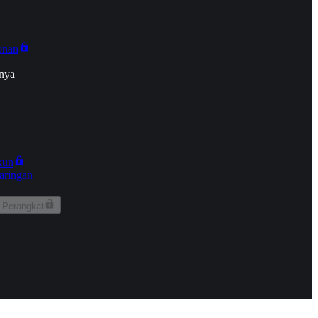
onan
nya
kun
aringan
 Perangkat