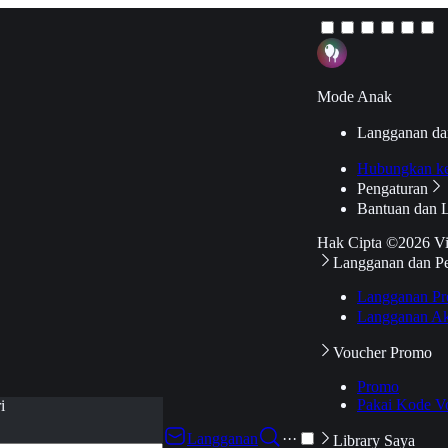
Mode Anak
Langganan da
Hubungkan k
Pengaturan
Bantuan dan 
Hak Cipta ©2026 V
Langganan dan P
Langganan Pr
Langganan Ak
Voucher Promo
Promo
Pakai Kode V
i
Langganan
···
Library Saya