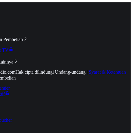
n Pembelian
e TV
Lainnya
idio.com
Hak cipta dilindungi Undang-undang
|
Syarat & Ketentuan
embelian
emier
tif
oucher