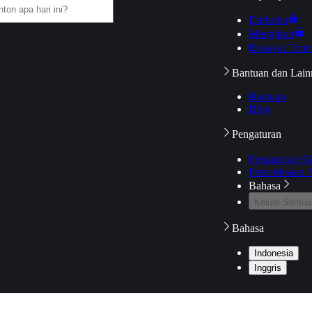
Daftarku
Mengikuti
Riwayat Tont
Bantuan dan Lain
Bantuan
Blog
Pengaturan
Pengaturan A
Pemeriksaan J
Bahasa
Keluar Semua
Bahasa
Indonesia
Inggris