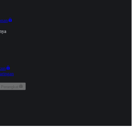
onan
nya
kun
aringan
 Perangkat