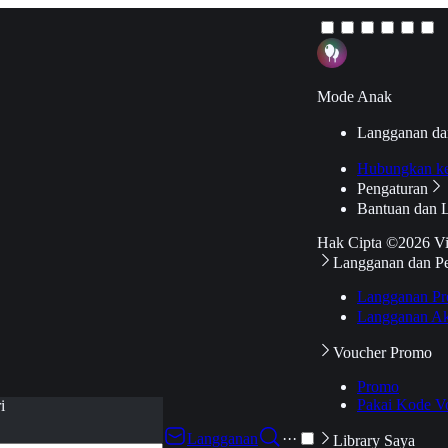
Mode Anak
Langganan da
Hubungkan k
Pengaturan
Bantuan dan 
Hak Cipta ©2026 V
Langganan dan P
Langganan Pr
Langganan Ak
Voucher Promo
Promo
Pakai Kode V
i
Langganan
···
Library Saya