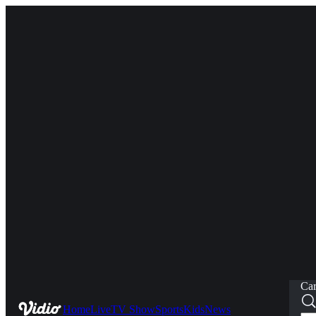
Car
Home
Live
TV Show
Sports
Kids
News