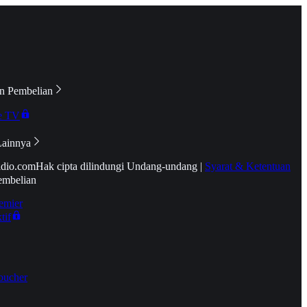
n Pembelian
e TV
Lainnya
idio.com
Hak cipta dilindungi Undang-undang
|
Syarat & Ketentuan
embelian
emier
tif
oucher