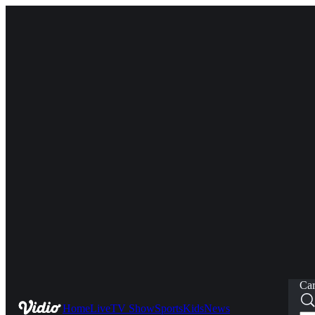
Car
Home
Live
TV Show
Sports
Kids
News