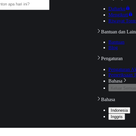
Daftarku
Mengikuti
Riwayat Tont
Bantuan dan Lain
Bantuan
Blog
Pengaturan
Pengaturan A
Pemeriksaan J
Bahasa
Keluar Semua
Bahasa
Indonesia
Inggris