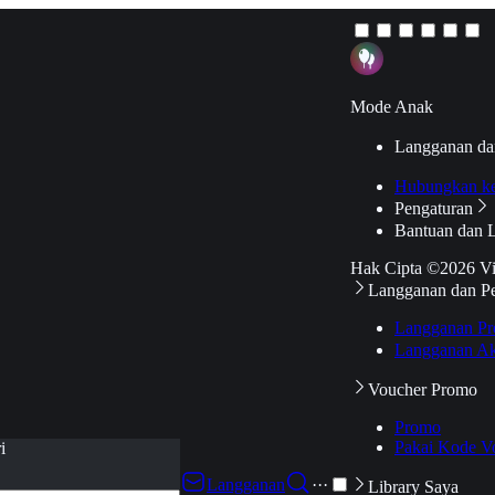
Mode Anak
Langganan da
Hubungkan k
Pengaturan
Bantuan dan 
Hak Cipta ©2026 V
Langganan dan P
Langganan Pr
Langganan Ak
Voucher Promo
Promo
Pakai Kode V
i
Langganan
···
Library Saya