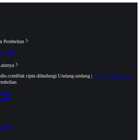
n Pembelian
e TV
Lainnya
idio.com
Hak cipta dilindungi Undang-undang
|
Syarat & Ketentuan
embelian
emier
tif
oucher