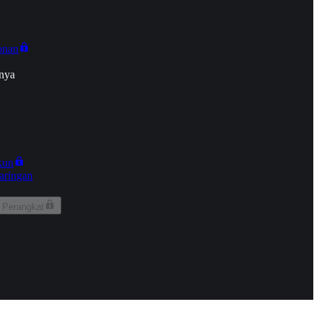
onan
nya
kun
aringan
 Perangkat