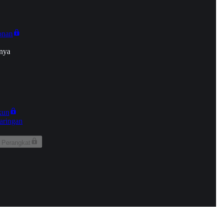
onan
nya
kun
aringan
 Perangkat