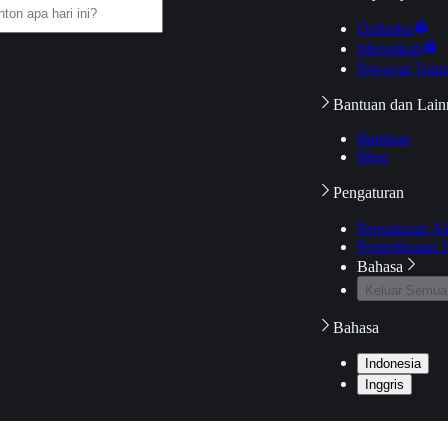
Daftarku
Mengikuti
Riwayat Tont
Bantuan dan Lain
Bantuan
Blog
Pengaturan
Pengaturan A
Pemeriksaan J
Bahasa
Keluar Semua
Bahasa
Indonesia
Inggris