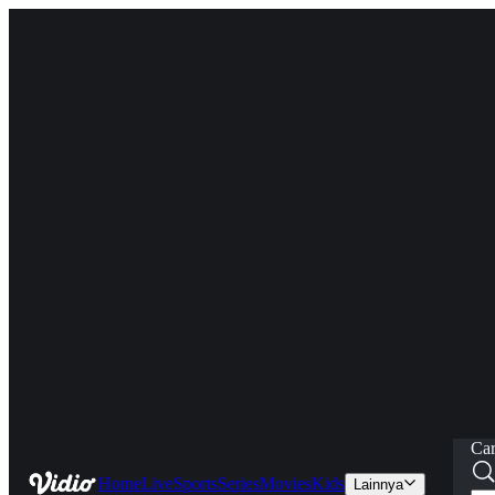
Car
Home
Live
Sports
Series
Movies
Kids
Lainnya