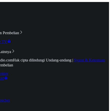
n Pembelian
e TV
Lainnya
idio.com
Hak cipta dilindungi Undang-undang
|
Syarat & Ketentuan
embelian
emier
tif
oucher