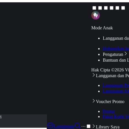
Mode Anak
Langganan da
Hubungkan k
Pengaturan
Bantuan dan 
Hak Cipta ©2026 V
Langganan dan P
Langganan Pr
Langganan Ak
Voucher Promo
Promo
Pakai Kode V
i
Langganan
···
Library Saya