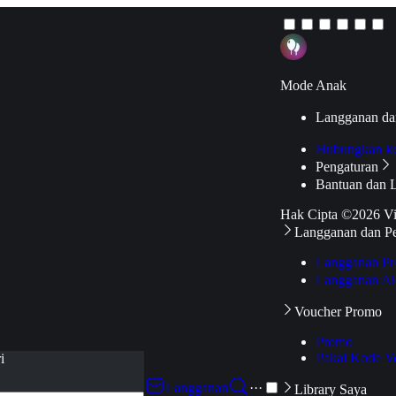
Mode Anak
Langganan da
Hubungkan k
Pengaturan
Bantuan dan 
Hak Cipta ©2026 V
Langganan dan P
Langganan Pr
Langganan Ak
Voucher Promo
Promo
Pakai Kode V
i
Langganan
···
Library Saya