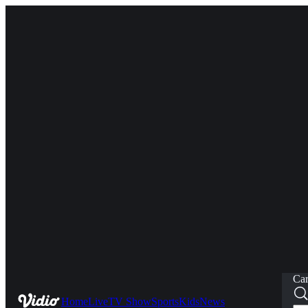
Car
Home
Live
TV Show
Sports
Kids
News