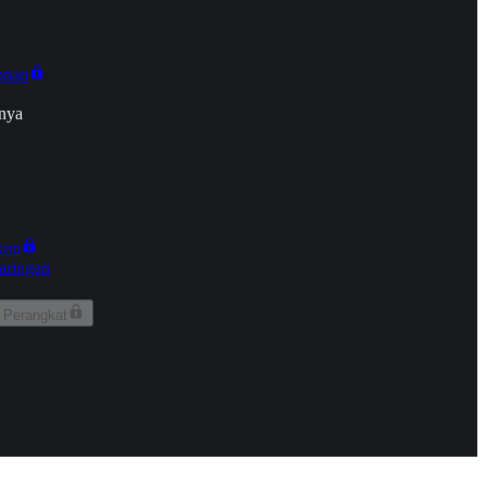
onan
nya
kun
aringan
 Perangkat