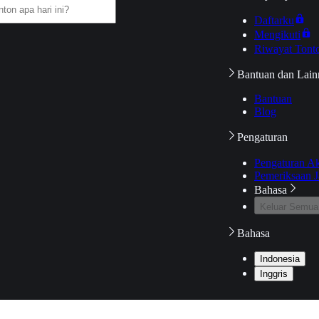
Daftarku
Mengikuti
Riwayat Tont
Bantuan dan Lain
Bantuan
Blog
Pengaturan
Pengaturan A
Pemeriksaan J
Bahasa
Keluar Semua
Bahasa
Indonesia
Inggris