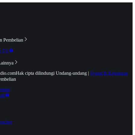
n Pembelian
e TV
Lainnya
idio.com
Hak cipta dilindungi Undang-undang
|
Syarat & Ketentuan
embelian
emier
tif
oucher