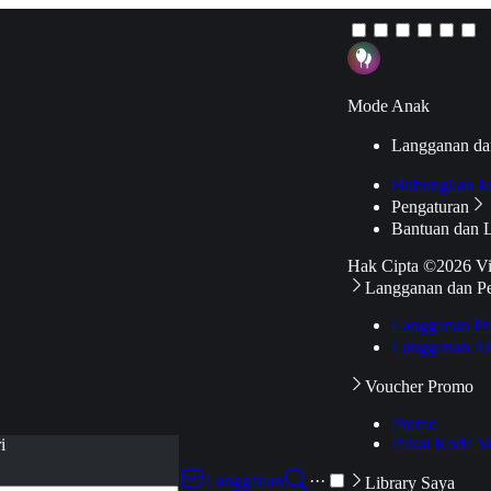
Mode Anak
Langganan da
Hubungkan k
Pengaturan
Bantuan dan 
Hak Cipta ©2026 V
Langganan dan P
Langganan Pr
Langganan Ak
Voucher Promo
Promo
Pakai Kode V
i
Langganan
···
Library Saya