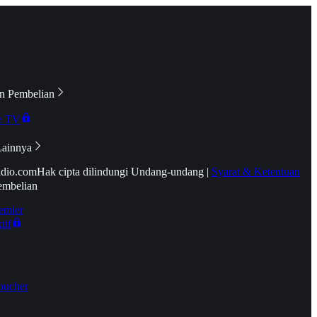
n Pembelian
e TV
Lainnya
idio.com
Hak cipta dilindungi Undang-undang
|
Syarat & Ketentuan
embelian
emier
tif
oucher