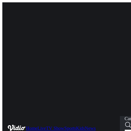
Car
Home
Live
TV Show
Sports
Kids
News