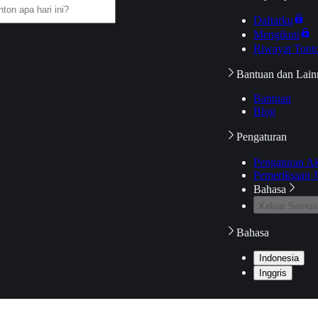
Daftarku
Mengikuti
Riwayat Tont
Bantuan dan Lain
Bantuan
Blog
Pengaturan
Pengaturan A
Pemeriksaan J
Bahasa
Keluar Semua
Bahasa
Indonesia
Inggris