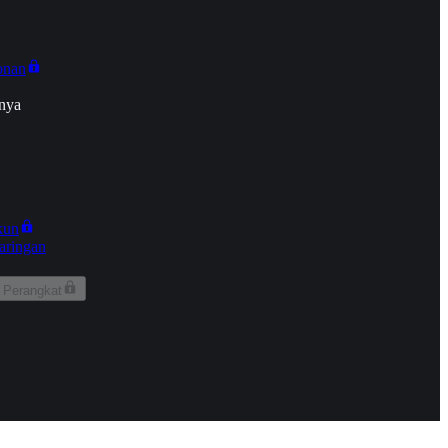
onan
nya
kun
aringan
 Perangkat