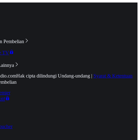
n Pembelian
e TV
Lainnya
idio.com
Hak cipta dilindungi Undang-undang
|
Syarat & Ketentuan
embelian
emier
tif
oucher