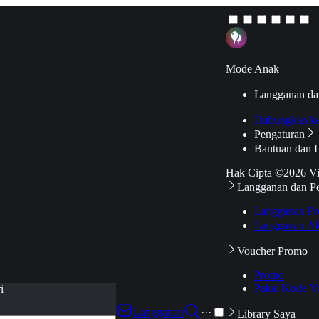
Mode Anak
Langganan da
Hubungkan k
Pengaturan
Bantuan dan 
Hak Cipta ©2026 V
Langganan dan P
Langganan Pr
Langganan Ak
Voucher Promo
Promo
Pakai Kode V
i
Langganan
···
Library Saya