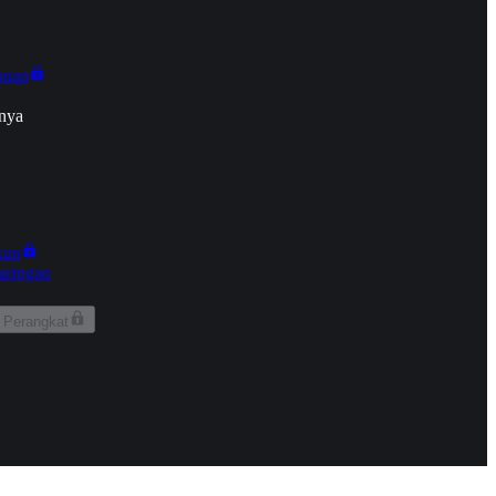
onan
nya
kun
aringan
 Perangkat