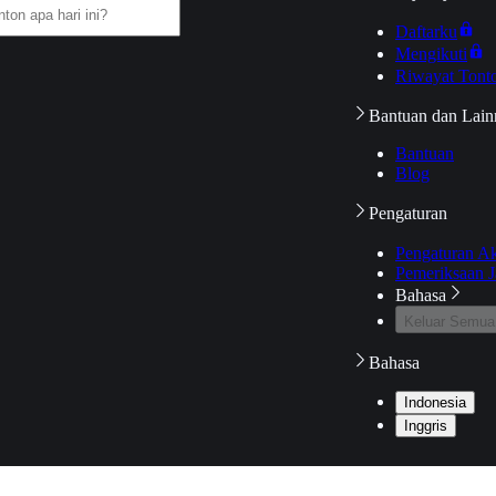
Daftarku
Mengikuti
Riwayat Tont
Bantuan dan Lain
Bantuan
Blog
Pengaturan
Pengaturan A
Pemeriksaan J
Bahasa
Keluar Semua
Bahasa
Indonesia
Inggris