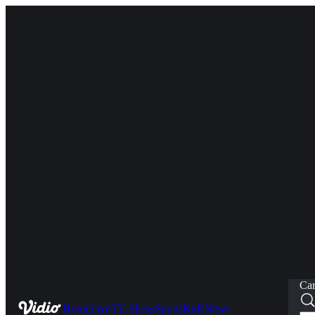
Car
Home
Live
TV Show
Sports
Kids
News