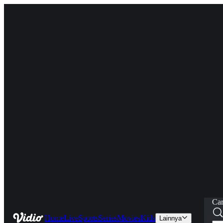
Car
Home
Live
Sports
Series
Movies
Kids
Lainnya