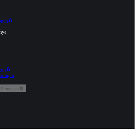
onan
nya
kun
aringan
 Perangkat