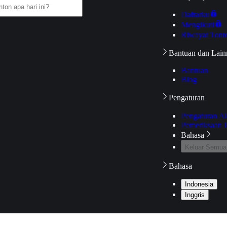
Daftarku
Mengikuti
Riwayat Tont
Bantuan dan Lain
Bantuan
Blog
Pengaturan
Pengaturan A
Pemeriksaan J
Bahasa
Keluar Semua
Bahasa
Indonesia
Inggris