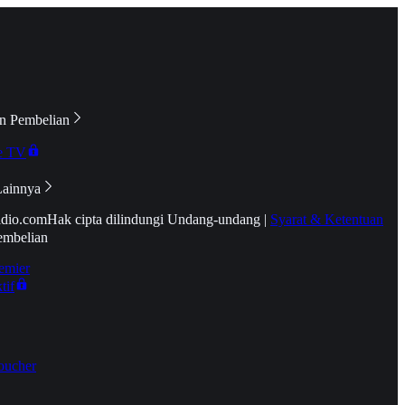
n Pembelian
e TV
Lainnya
idio.com
Hak cipta dilindungi Undang-undang
|
Syarat & Ketentuan
embelian
emier
tif
oucher