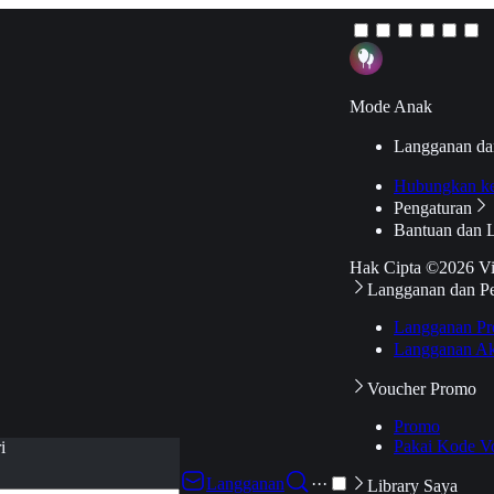
Mode Anak
Langganan da
Hubungkan k
Pengaturan
Bantuan dan 
Hak Cipta ©2026 V
Langganan dan P
Langganan Pr
Langganan Ak
Voucher Promo
Promo
Pakai Kode V
i
Langganan
···
Library Saya