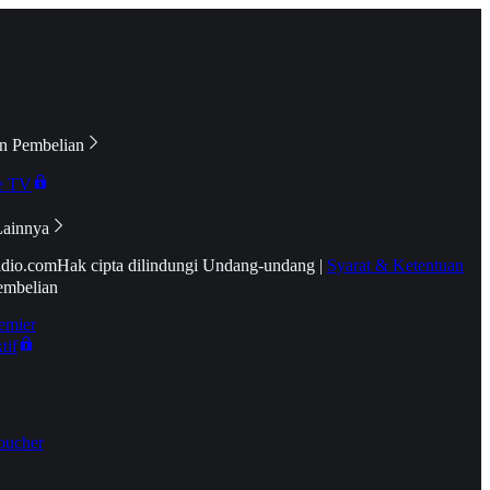
n Pembelian
e TV
Lainnya
idio.com
Hak cipta dilindungi Undang-undang
|
Syarat & Ketentuan
embelian
emier
tif
oucher