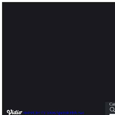
Car
Home
Live
TV Show
Sports
Kids
News