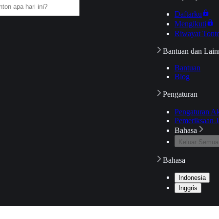
Daftarku
Mengikuti
Riwayat Tont
Bantuan dan Lain
Bantuan
Blog
Pengaturan
Pengaturan A
Pemeriksaan J
Bahasa
Keluar Semua
Bahasa
Indonesia
Inggris