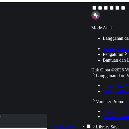
Mode Anak
Langganan da
Hubungkan k
Pengaturan
Bantuan dan 
Hak Cipta ©2026 V
Langganan dan P
Langganan Pr
Langganan Ak
Voucher Promo
Promo
Pakai Kode V
i
Langganan
···
Library Saya