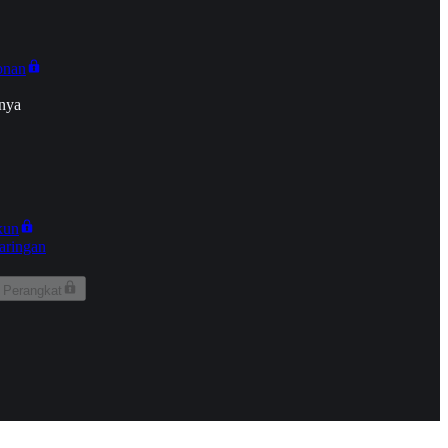
onan
nya
kun
aringan
 Perangkat