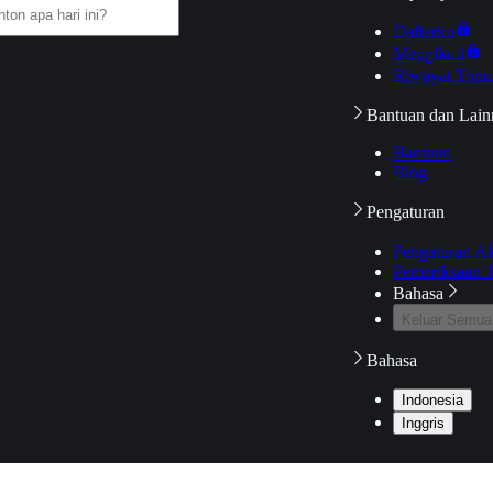
Daftarku
Mengikuti
Riwayat Tont
Bantuan dan Lain
Bantuan
Blog
Pengaturan
Pengaturan A
Pemeriksaan J
Bahasa
Keluar Semua
Bahasa
Indonesia
Inggris