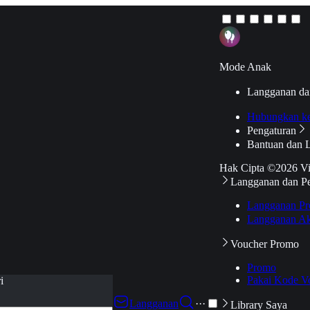
Mode Anak
Langganan da
Hubungkan k
Pengaturan
Bantuan dan 
Hak Cipta ©2026 V
Langganan dan P
Langganan Pr
Langganan Ak
Voucher Promo
Promo
Pakai Kode V
i
Langganan
···
Library Saya