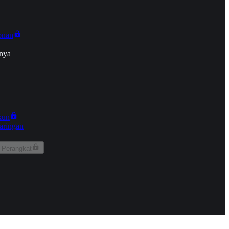
onan
nya
kun
aringan
 Perangkat