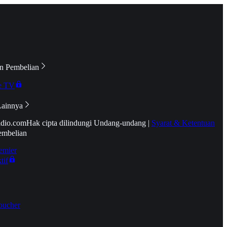
n Pembelian
e TV
Lainnya
idio.com
Hak cipta dilindungi Undang-undang
|
Syarat & Ketentuan
embelian
emier
tif
oucher