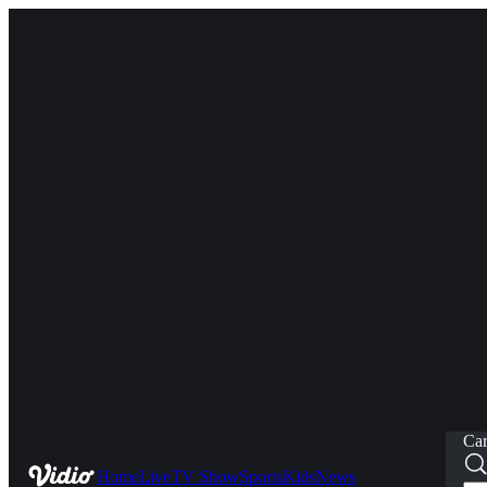
Car
Home
Live
TV Show
Sports
Kids
News