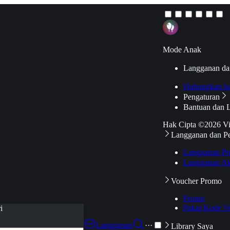
Mode Anak
Langganan da
Hubungkan k
Pengaturan
Bantuan dan 
Hak Cipta ©2026 V
Langganan dan P
Langganan Pr
Langganan Ak
Voucher Promo
Promo
Pakai Kode V
i
Langganan
···
Library Saya