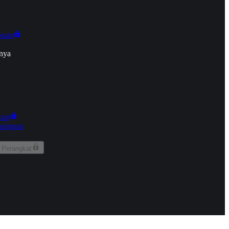
onan
nya
kun
aringan
 Perangkat