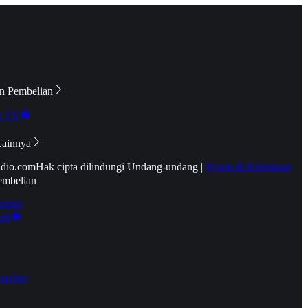
n Pembelian
e TV
Lainnya
idio.com
Hak cipta dilindungi Undang-undang
|
Syarat & Ketentuan
embelian
emier
tif
oucher