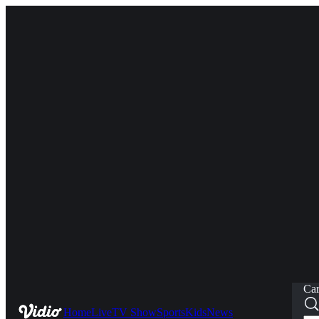
Car
Home
Live
TV Show
Sports
Kids
News