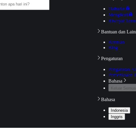
Daftarku
Mengikuti
Riwayat Tont
Bantuan dan Lain
Bantuan
Blog
Pengaturan
Pengaturan A
Pemeriksaan J
Bahasa
Keluar Semua
Bahasa
Indonesia
Inggris