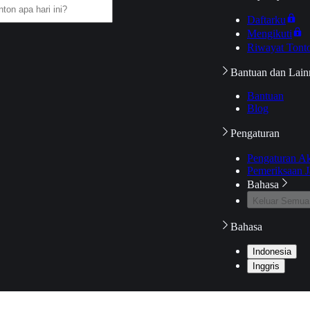
Daftarku
Mengikuti
Riwayat Tont
Bantuan dan Lain
Bantuan
Blog
Pengaturan
Pengaturan A
Pemeriksaan J
Bahasa
Keluar Semua
Bahasa
Indonesia
Inggris