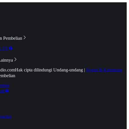
n Pembelian
e TV
Lainnya
idio.com
Hak cipta dilindungi Undang-undang
|
Syarat & Ketentuan
embelian
emier
tif
oucher