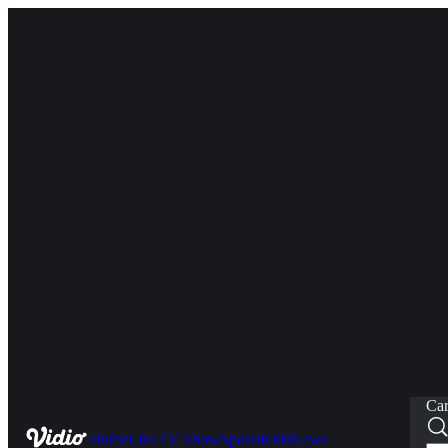
Car
Home
Live
TV Show
Sports
Kids
News