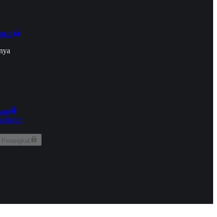
onan
nya
kun
aringan
 Perangkat