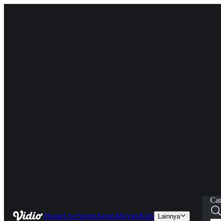
Car
Home
Live
Sports
Series
Movies
Kids
Lainnya