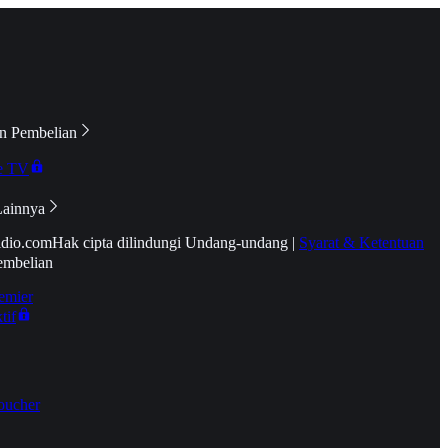
n Pembelian
e TV
Lainnya
idio.com
Hak cipta dilindungi Undang-undang
|
Syarat & Ketentuan
embelian
emier
tif
oucher