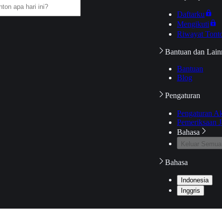
Daftarku
Mengikuti
Riwayat Tont
Bantuan dan Lain
Bantuan
Blog
Pengaturan
Pengaturan A
Pemeriksaan J
Bahasa
Keluar Semua
Bahasa
Indonesia
Inggris