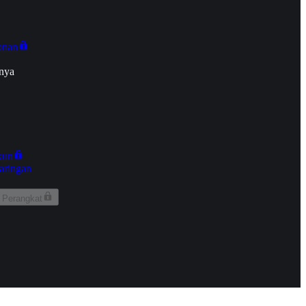
onan
nya
kun
aringan
 Perangkat